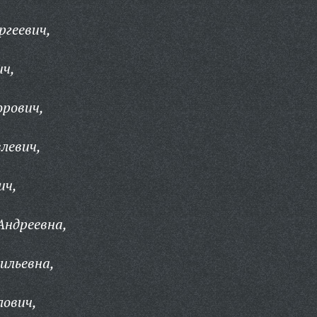
ргеевич,
ич,
орович,
левич,
ич,
Андреевна,
ильевна,
лович,