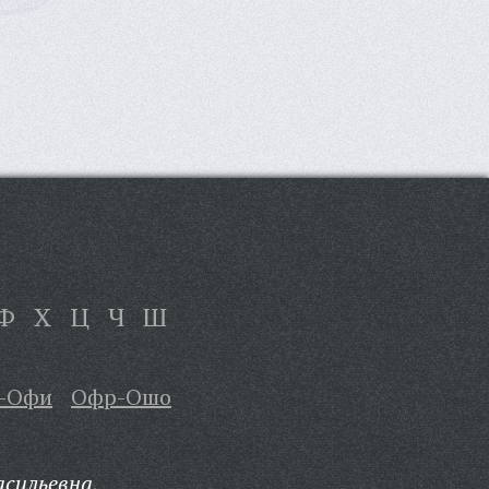
Ф
Х
Ц
Ч
Ш
-Офи
Офр-Ошо
сильевна,