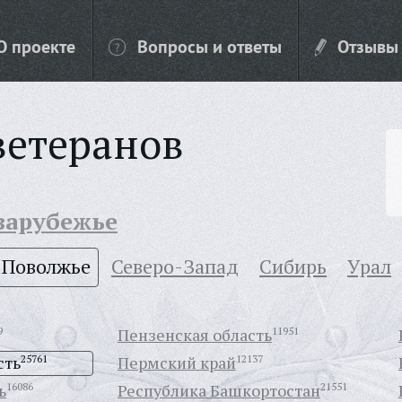
О проекте
Вопросы и ответы
Отзывы
ветеранов
 зарубежье
Поволжье
Северо-Запад
Сибирь
Урал
9
Пензенская область
11951
сть
25761
Пермский край
12137
ь
16086
Республика Башкортостан
21551