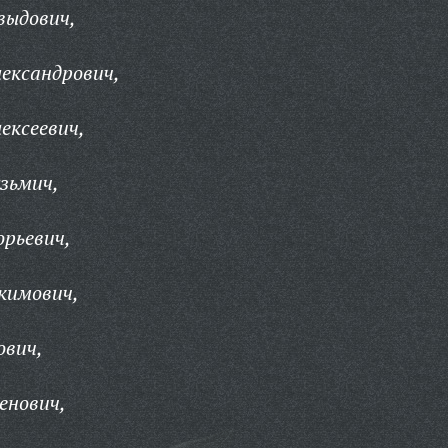
выдович,
ександрович,
ексеевич,
зьмич,
орьевич,
кимович,
ович,
енович,