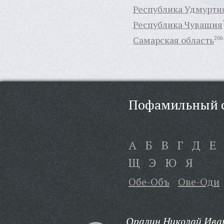
Республика Удмурти
Республика Чувашия
Самарская область
206
Пофамильный с
А
Б
В
Г
Д
Е
Щ
Э
Ю
Я
Обе-Объ
Ове-Оди
Оралин Николай Ива