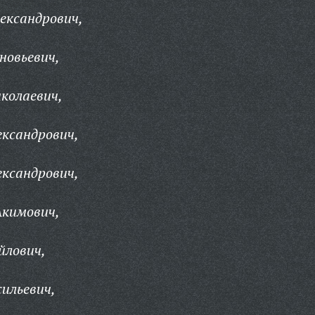
ександрович,
новьевич,
колаевич,
ександрович,
ександрович,
кимович,
йлович,
ильевич,