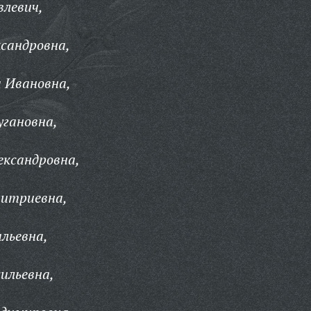
влевич,
сандровна,
 Ивановна,
угановна,
ександровна,
итриевна,
льевна,
ильевна,