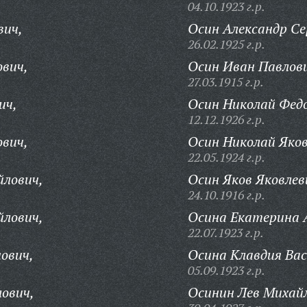
04.10.1923 г.р.
вич,
Осин Александр Се
26.02.1925 г.р.
вич,
Осин Иван Павлов
27.03.1915 г.р.
ич,
Осин Николай Фед
12.12.1926 г.р.
вич,
Осин Николай Яков
22.05.1924 г.р.
йлович,
Осин Яков Яковлев
24.10.1916 г.р.
йлович,
Осина Екатерина 
22.07.1923 г.р.
ович,
Осина Клавдия Вас
05.09.1923 г.р.
ович,
Осинин Лев Михай