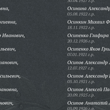
30.04.1927 г.р.
вна,
Осинина Александ
05.08.1922 г.р.
ргиевна,
Осинкин Михаил Ф
18.11.1922 г.р.
 Иванович,
Осипенко Глафира
20.12.1926 г.р.
льевич,
Осипенко Яков Гри
07.01.1921 г.р.
панович,
Осипов Александр
12.07.1927 г.р.
сильевич,
Осипов Александр 
03.10.1921 г.р.
ановна,
Осипов Алексей Па
20.09.1925 г.р.
нович,
Осипов Анатолий 
03.09.1926 г.р.