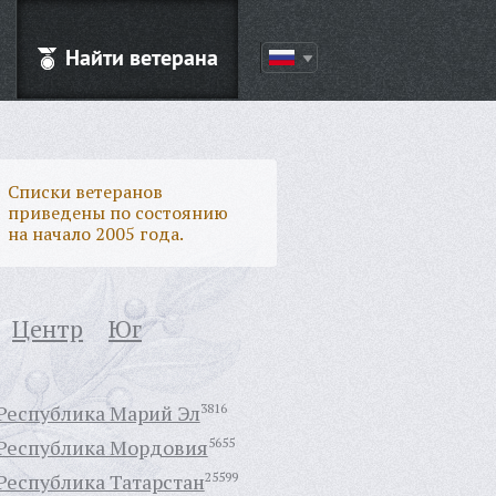
Найти ветерана
Списки ветеранов
приведены по состоянию
на начало 2005 года.
Центр
Юг
Республика Марий Эл
3816
Республика Мордовия
5655
Республика Татарстан
25599