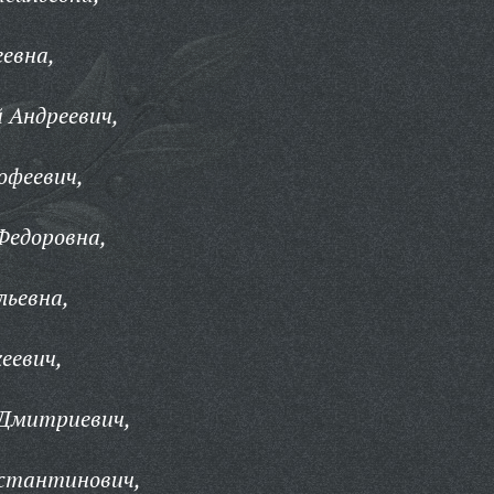
евна,
 Андреевич,
офеевич,
Федоровна,
льевна,
еевич,
 Дмитриевич,
стантинович,