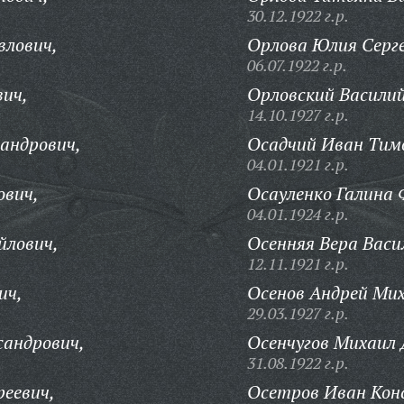
30.12.1922 г.р.
влович,
Орлова Юлия Серге
06.07.1922 г.р.
вич,
Орловский Василий
14.10.1927 г.р.
сандрович,
Осадчий Иван Тим
04.01.1921 г.р.
ович,
Осауленко Галина 
04.01.1924 г.р.
йлович,
Осенняя Вера Васи
12.11.1921 г.р.
ич,
Осенов Андрей Мих
29.03.1927 г.р.
сандрович,
Осенчугов Михаил
31.08.1922 г.р.
реевич,
Осетров Иван Кон