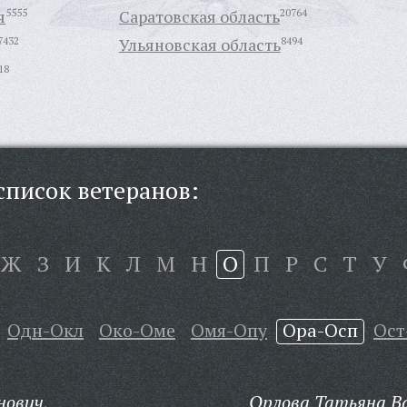
я
5555
Саратовская область
20764
7432
Ульяновская область
8494
18
писок ветеранов:
Ж
З
И
К
Л
М
Н
О
П
Р
С
Т
У
Одн-Окл
Око-Оме
Омя-Опу
Ора-Осп
Ост
нович,
Орлова Татьяна Ва