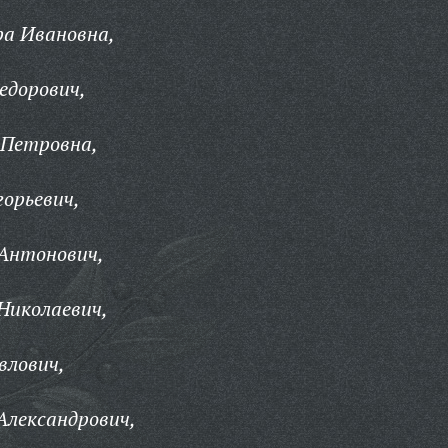
ра Ивановна,
едорович,
 Петровна,
горьевич,
 Антонович,
Николаевич,
влович,
Александрович,