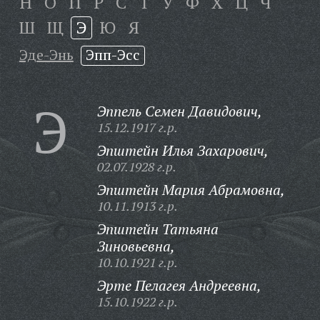
Н
О
П
Р
С
Т
У
Ф
Х
Ц
Ч
Ш
Щ
Э
Ю
Я
Эде-Энь
Эпп-Эсс
Э
Эппель Семен Давидович,
15.12.1917 г.р.
Эпштейн Илья Захарович,
02.07.1928 г.р.
Эпштейн Мария Абрамовна,
10.11.1913 г.р.
Эпштейн Татьяна
Зиновьевна,
10.10.1921 г.р.
Эрте Пелагея Андреевна,
15.10.1922 г.р.