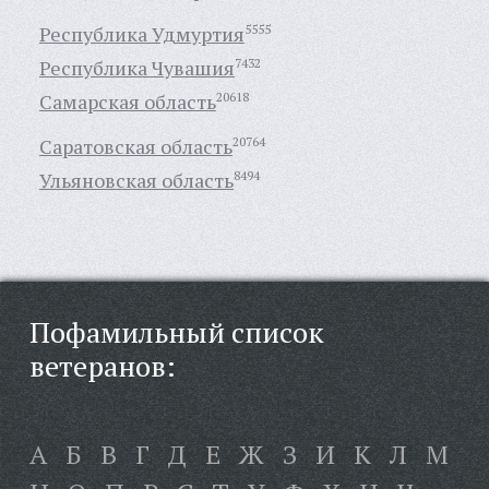
Республика Удмуртия
5555
Республика Чувашия
7432
Самарская область
20618
Саратовская область
20764
Ульяновская область
8494
Пофамильный список
ветеранов:
А
Б
В
Г
Д
Е
Ж
З
И
К
Л
М