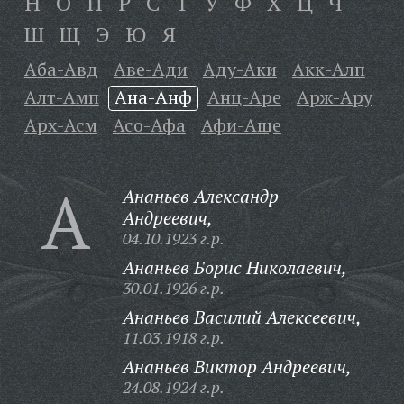
Н
О
П
Р
С
Т
У
Ф
Х
Ц
Ч
Ш
Щ
Э
Ю
Я
Аба-Авд
Аве-Ади
Аду-Аки
Акк-Алп
Алт-Амп
Ана-Анф
Анц-Аре
Арж-Ару
Арх-Асм
Асо-Афа
Афи-Аще
А
Ананьев Александр
Андреевич,
04.10.1923 г.р.
Ананьев Борис Николаевич,
30.01.1926 г.р.
Ананьев Василий Алексеевич,
11.03.1918 г.р.
Ананьев Виктор Андреевич,
24.08.1924 г.р.