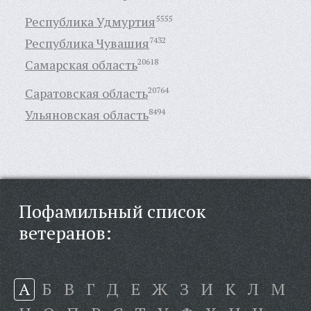
Республика Удмуртия
5555
Республика Чувашия
7432
Самарская область
20618
Саратовская область
20764
Ульяновская область
8494
Пофамильный список
ветеранов:
А
Б
В
Г
Д
Е
Ж
З
И
К
Л
М