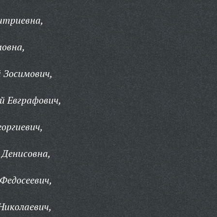
итриевна,
мовна,
 Зосимович,
й Евграфович,
оргиевич,
 Денисовна,
Федосеевич,
Николаевич,