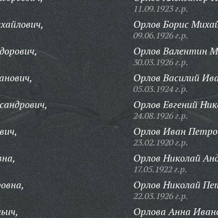
11.09.1923 г.р.
хайлович,
Орлов Борис Михай
09.06.1926 г.р.
дорович,
Орлов Валентин М
30.03.1926 г.р.
анович,
Орлов Василий Ива
05.03.1924 г.р.
сандрович,
Орлов Евгений Ник
24.08.1926 г.р.
вич,
Орлов Иван Петро
23.02.1920 г.р.
вна,
Орлов Николай Анд
17.05.1922 г.р.
овна,
Орлов Николай Пе
22.03.1926 г.р.
ьич,
Орлова Анна Иван