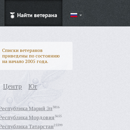
Найти ветерана
Списки ветеранов
приведены по состоянию
на начало 2005 года.
Центр
Юг
Республика Марий Эл
3816
Республика Мордовия
5655
Республика Татарстан
25599