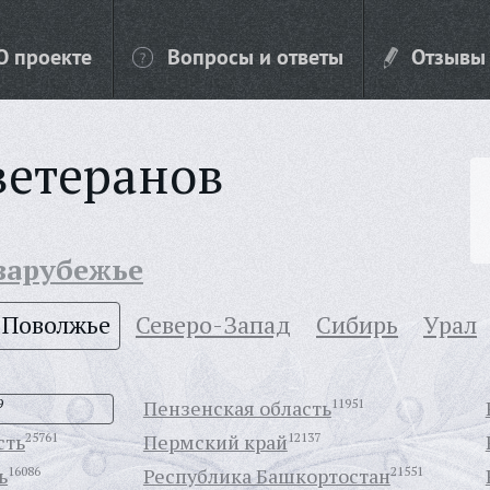
О проекте
Вопросы и ответы
Отзывы
ветеранов
 зарубежье
Поволжье
Северо-Запад
Сибирь
Урал
9
Пензенская область
11951
сть
25761
Пермский край
12137
ь
16086
Республика Башкортостан
21551