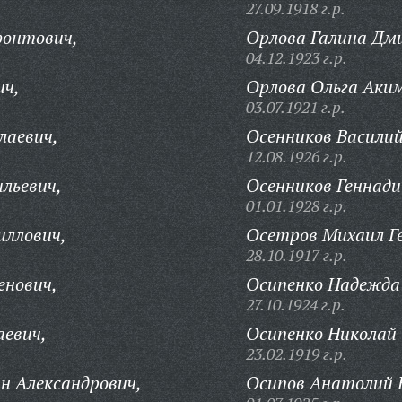
27.09.1918 г.р.
фонтович,
Орлова Галина Дм
04.12.1923 г.р.
ич,
Орлова Ольга Аки
03.07.1921 г.р.
лаевич,
Осенников Василий
12.08.1926 г.р.
льевич,
Осенников Геннади
01.01.1928 г.р.
иллович,
Осетров Михаил Ге
28.10.1917 г.р.
енович,
Осипенко Надежда
27.10.1924 г.р.
аевич,
Осипенко Николай 
23.02.1919 г.р.
н Александрович,
Осипов Анатолий 