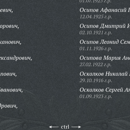
01.07.1925 г.р.
евич,
Осипов Афанасий Г
12.04.1925 г.р.
орович,
Осипов Дмитрий И
02.10.1921 г.р.
канович,
Осипов Леонид Сем
01.11.1926 г.р.
ксандрович,
Осипова Мария Ан
27.02.1922 г.р.
пович,
Осколков Николай
29.10.1916 г.р.
ванович,
Осколков Сергей А
01.09.1923 г.р.
дрович,
ctrl