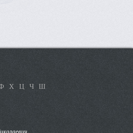
Ф
Х
Ц
Ч
Ш
иколаевич,