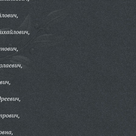
лович,
ихайлович,
нович,
олаевич,
вич,
реевич,
трович,
овна,