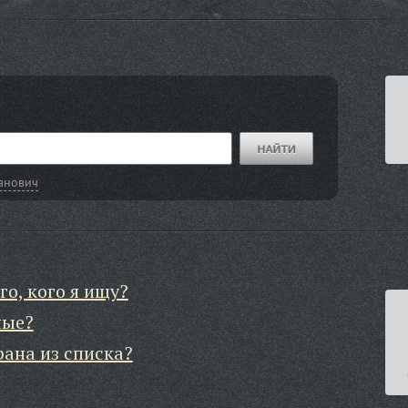
анович
го, кого я ищу?
ные?
рана из списка?