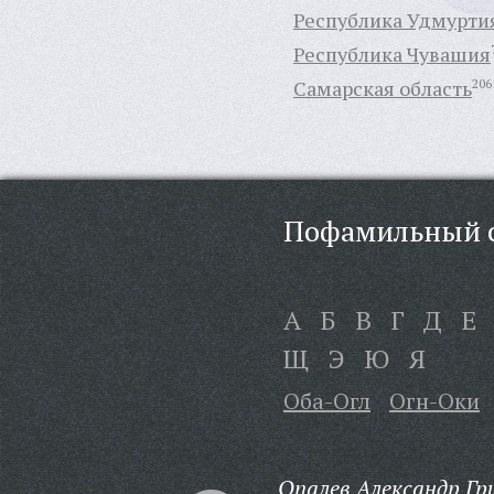
Республика Удмурти
Республика Чувашия
Самарская область
206
Пофамильный с
А
Б
В
Г
Д
Е
Щ
Э
Ю
Я
Оба-Огл
Огн-Оки
Опалев Александр Гр