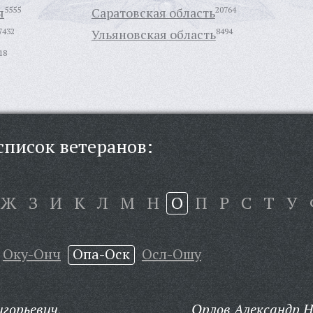
я
5555
Саратовская область
20764
7432
Ульяновская область
8494
18
писок ветеранов:
Ж
З
И
К
Л
М
Н
О
П
Р
С
Т
У
Оку-Онч
Опа-Оск
Осл-Ошу
игорьевич,
Орлов Александр Н