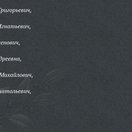
ригорьевич,
гнатьевич,
енович,
дреевна,
 Михайлович,
натольевич,