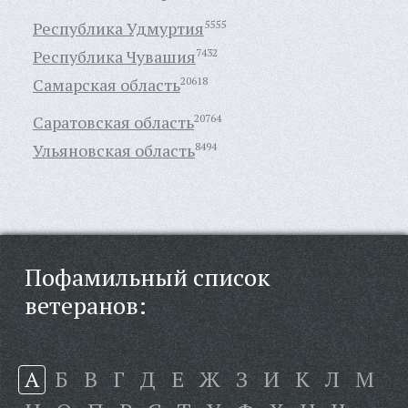
Республика Удмуртия
5555
Республика Чувашия
7432
Самарская область
20618
Саратовская область
20764
Ульяновская область
8494
Пофамильный список
ветеранов:
А
Б
В
Г
Д
Е
Ж
З
И
К
Л
М