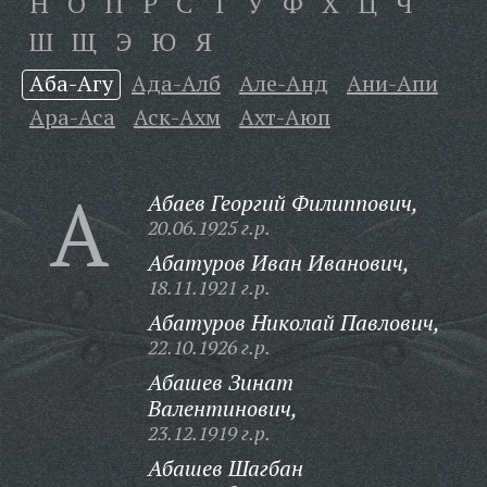
Н
О
П
Р
С
Т
У
Ф
Х
Ц
Ч
Ш
Щ
Э
Ю
Я
Аба-Агу
Ада-Алб
Але-Анд
Ани-Апи
Ара-Аса
Аск-Ахм
Ахт-Аюп
А
Абаев Георгий Филиппович,
20.06.1925 г.р.
Абатуров Иван Иванович,
18.11.1921 г.р.
Абатуров Николай Павлович,
22.10.1926 г.р.
Абашев Зинат
Валентинович,
23.12.1919 г.р.
Абашев Шагбан