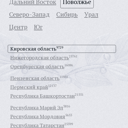
Дальний Восток
Поволжье
Северо-Запад
Сибирь
Урал
Центр
Юг
Кировская область
9729
Нижегородская область
25761
Оренбургская область
16086
Пензенская область
11951
Пермский край
12137
Республика Башкортостан
21551
Республика Марий Эл
3816
Республика Мордовия
5655
Республика Татарстан
25599