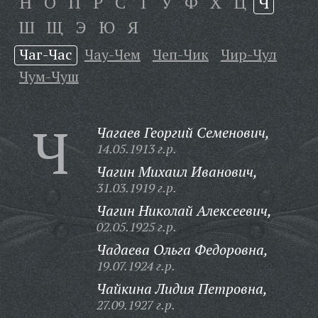
Н
О
П
Р
С
Т
У
Ф
Х
Ц
Ч
Ш
Щ
Э
Ю
Я
Чаг-Час
Чау-Чем
Чеп-Чик
Чир-Чул
Чум-Чуш
Ч
Чагаев Георгий Семенович,
14.05.1913 г.р.
Чагин Михаил Иванович,
31.03.1919 г.р.
Чагин Николай Алексеевич,
02.05.1925 г.р.
Чадаева Ольга Федоровна,
19.07.1924 г.р.
Чайкина Лидия Петровна,
27.09.1927 г.р.