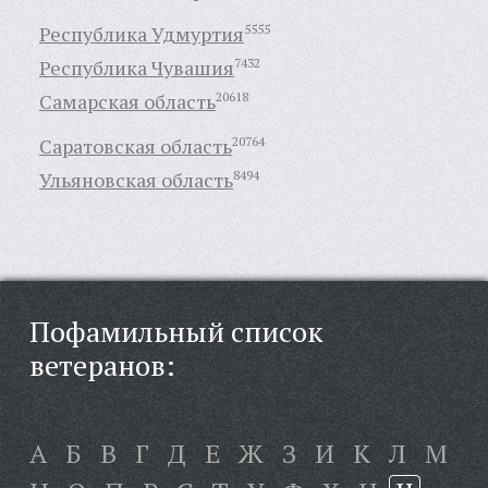
Республика Удмуртия
5555
Республика Чувашия
7432
Самарская область
20618
Саратовская область
20764
Ульяновская область
8494
Пофамильный список
ветеранов:
А
Б
В
Г
Д
Е
Ж
З
И
К
Л
М