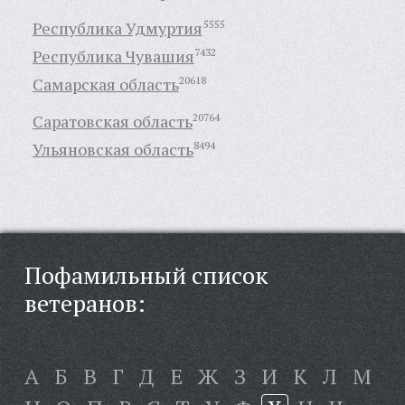
Республика Удмуртия
5555
Республика Чувашия
7432
Самарская область
20618
Саратовская область
20764
Ульяновская область
8494
Пофамильный список
ветеранов:
А
Б
В
Г
Д
Е
Ж
З
И
К
Л
М