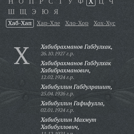
Н
О
П
Р
С
Т
У
Ф
Х
Ц
Ч
Ш
Щ
Э
Ю
Я
Хаб-Хап
Хар-Хле
Хло-Хор
Хох-Хус
Х
Хабибрахманов Габдулхак,
26.10.1927 г.р.
Хабибрахманов Габдулхак
Хабибрахманович,
12.02.1924 г.р.
Хабибуллин Габдулрашит,
25.04.1926 г.р.
Хабибуллин Гафифулла,
02.01.1924 г.р.
Хабибуллин Махмут
Хабибуллович,
11.12.1921 г.р.