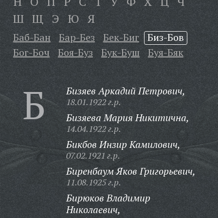
Н
О
П
Р
С
Т
У
Ф
Х
Ц
Ч
Ш
Щ
Э
Ю
Я
Баб-Бан
Бар-Без
Бек-Биг
Биз-Бов
Бог-Боч
Боя-Буз
Бук-Буш
Буя-Бяк
Б
Бизяев Аркадий Петрович,
18.01.1922 г.р.
Бизяева Мария Никитична,
14.04.1922 г.р.
Бикбов Инзир Камилович,
07.02.1921 г.р.
Биренбаум Яков Григорьевич,
11.08.1925 г.р.
Бирюков Владимир
Николаевич,