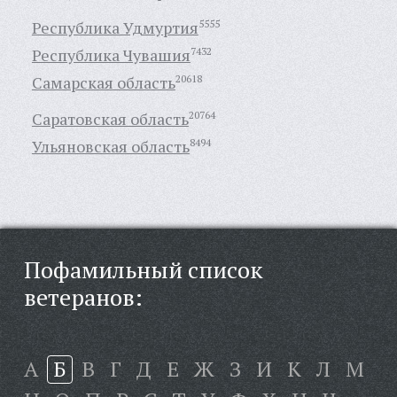
Республика Удмуртия
5555
Республика Чувашия
7432
Самарская область
20618
Саратовская область
20764
Ульяновская область
8494
Пофамильный список
ветеранов:
А
Б
В
Г
Д
Е
Ж
З
И
К
Л
М