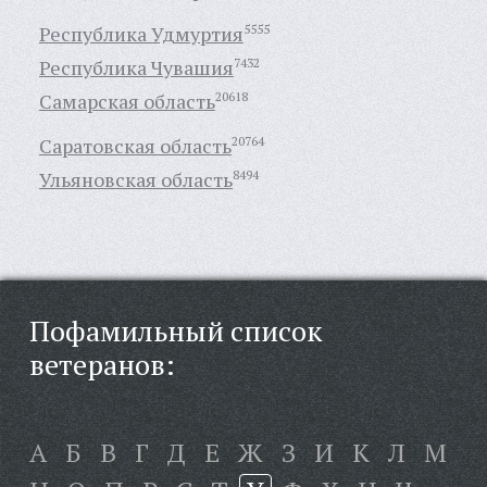
Республика Удмуртия
5555
Республика Чувашия
7432
Самарская область
20618
Саратовская область
20764
Ульяновская область
8494
Пофамильный список
ветеранов:
А
Б
В
Г
Д
Е
Ж
З
И
К
Л
М