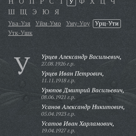
Н
О
П
Р
С
Т
У
Ф
Х
Ц
Ч
Ш
Щ
Э
Ю
Я
Ува-Узя
Уйм-Умо
Уму-Уру
Урц-Ути
Утк-Ушк
У
Урцев Александр Васильевич,
27.08.1926 г.р.
Урцев Иван Петрович,
11.11.1918 г.р.
Урюпов Дмитрий Васильевич,
08.06.1921 г.р.
Усанов Александр Никитович,
05.04.1923 г.р.
Усатов Иван Харламович,
19.04.1927 г.р.