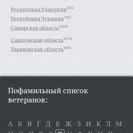
Республика Удмуртия
5555
Республика Чувашия
7432
Самарская область
20618
Саратовская область
20764
Ульяновская область
8494
Пофамильный список
ветеранов:
А
Б
В
Г
Д
Е
Ж
З
И
К
Л
М