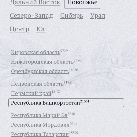
Дальний Восток
Поволжье
Северо-Запад
Сибирь
Урал
Центр
Юг
Кировская область
9729
Нижегородская область
25761
Оренбургская область
16086
Пензенская область
11951
Пермский край
12137
Республика Башкортостан
21551
Республика Марий Эл
3816
Республика Мордовия
5655
Республика Татарстан
25599