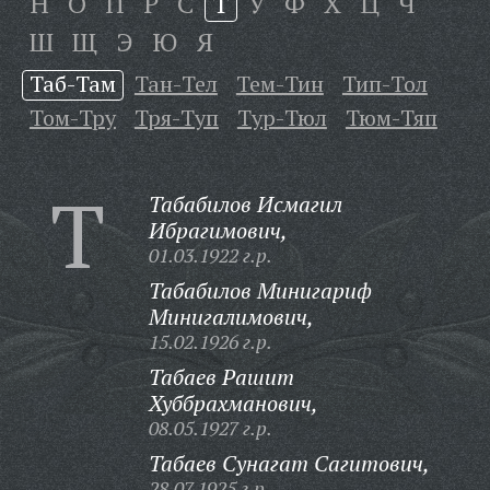
Н
О
П
Р
С
Т
У
Ф
Х
Ц
Ч
Ш
Щ
Э
Ю
Я
Таб-Там
Тан-Тел
Тем-Тин
Тип-Тол
Том-Тру
Тря-Туп
Тур-Тюл
Тюм-Тяп
Т
Табабилов Исмагил
Ибрагимович,
01.03.1922 г.р.
Табабилов Минигариф
Минигалимович,
15.02.1926 г.р.
Табаев Рашит
Хуббрахманович,
08.05.1927 г.р.
Табаев Сунагат Сагитович,
28.07.1925 г.р.