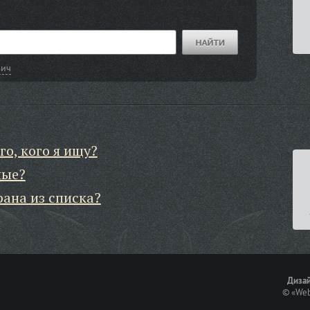
вич
го, кого я ищу?
ные?
рана из списка?
Дизай
©
«Web