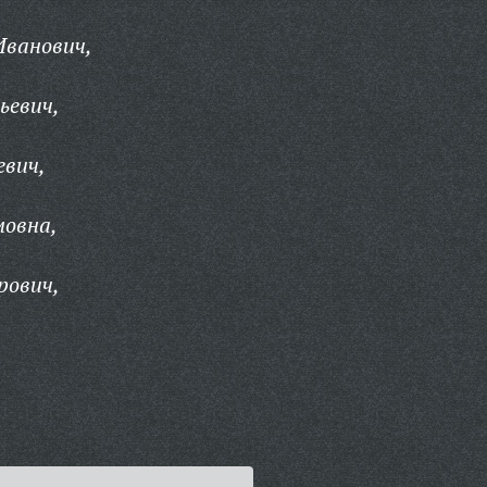
ванович,
ьевич,
евич,
мовна,
рович,