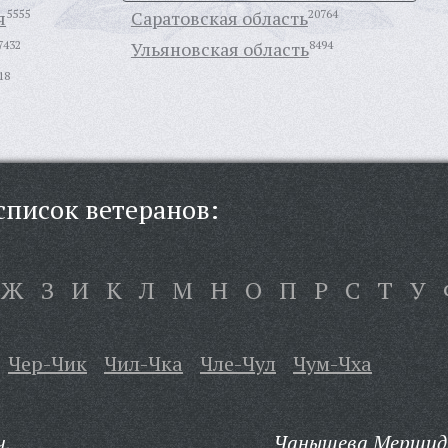
я
5555
Саратовская область
20764
7432
Ульяновская область
8494
18
писок ветеранов:
Ж
З
И
К
Л
М
Н
О
П
Р
С
Т
У
Чер-Чик
Чил-Чка
Чле-Чул
Чум-Чха
ч,
Чанышева Мершида