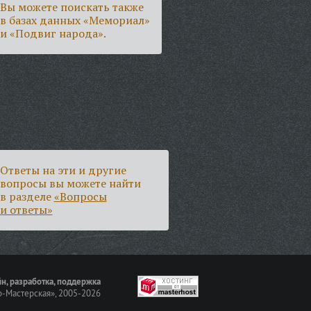
Вы можете поискать также
в базах данных «Мемориал»
и «Подвиг народа».
Ответы на эти и другие
вопросы вы можете найти
в разделе
«Вопросы
и ответы»
н, разработка, поддержка
-Мастерская»
, 2005-2026