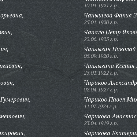
10.03.1921 г.р.
орьевна,
Чанышева Факия З
25.01.1920 г.р.
вич,
Чапало Петр Яковл
22.06.1923 г.р.
ич,
Чаплыгин Николай
05.09.1920 г.р.
ргиевич,
Чаплыгина Ксения 
25.01.1922 г.р.
ович,
Чариков Александр
02.04.1927 г.р.
Гумерович,
Чариков Павел Мих
11.07.1924 г.р.
метович,
Чарикова Анастас
23.04.1919 г.р.
кирович,
Чарикова Екатери