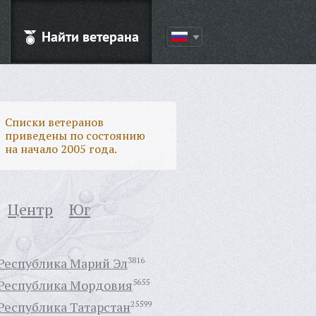
Найти ветерана
Списки ветеранов
приведены по состоянию
на начало 2005 года.
Центр
Юг
Республика Марий Эл
3816
Республика Мордовия
5655
Республика Татарстан
25599