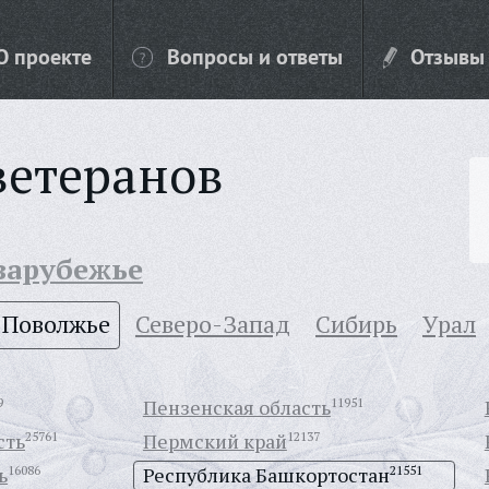
О проекте
Вопросы и ответы
Отзывы
ветеранов
 зарубежье
Поволжье
Северо-Запад
Сибирь
Урал
9
Пензенская область
11951
сть
25761
Пермский край
12137
ь
16086
Республика Башкортостан
21551