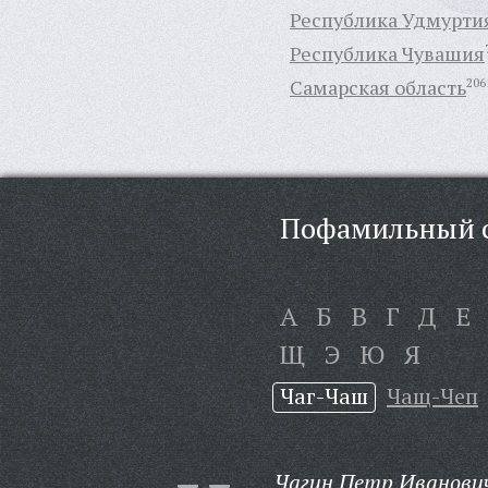
Республика Удмурти
Республика Чувашия
Самарская область
206
Пофамильный с
А
Б
В
Г
Д
Е
Щ
Э
Ю
Я
Чаг-Чаш
Чащ-Чеп
Чагин Петр Иванови