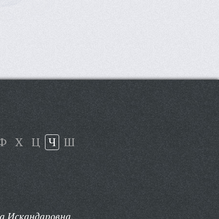
Ф
Х
Ц
Ч
Ш
 Искандаровна,