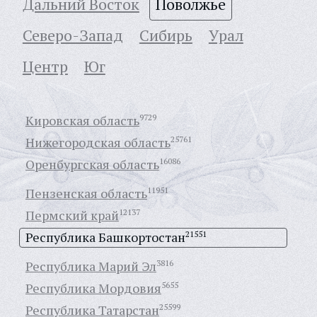
Дальний Восток
Поволжье
Северо-Запад
Сибирь
Урал
Центр
Юг
Кировская область
9729
Нижегородская область
25761
Оренбургская область
16086
Пензенская область
11951
Пермский край
12137
Республика Башкортостан
21551
Республика Марий Эл
3816
Республика Мордовия
5655
Республика Татарстан
25599