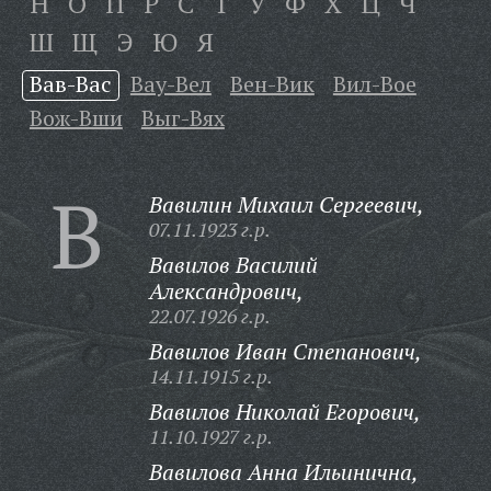
Н
О
П
Р
С
Т
У
Ф
Х
Ц
Ч
Ш
Щ
Э
Ю
Я
Вав-Вас
Вау-Вел
Вен-Вик
Вил-Вое
Вож-Вши
Выг-Вях
В
Вавилин Михаил Сергеевич,
07.11.1923 г.р.
Вавилов Василий
Александрович,
22.07.1926 г.р.
Вавилов Иван Степанович,
14.11.1915 г.р.
Вавилов Николай Егорович,
11.10.1927 г.р.
Вавилова Анна Ильинична,