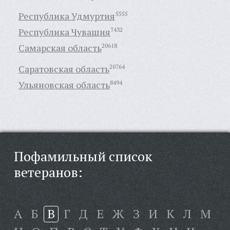
Республика Удмуртия
5555
Республика Чувашия
7432
Самарская область
20618
Саратовская область
20764
Ульяновская область
8494
Пофамильный список
ветеранов:
А
Б
В
Г
Д
Е
Ж
З
И
К
Л
М