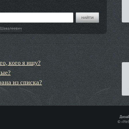
 Шавалеевич
го, кого я ищу?
ные?
рана из списка?
Дизай
©
«Web