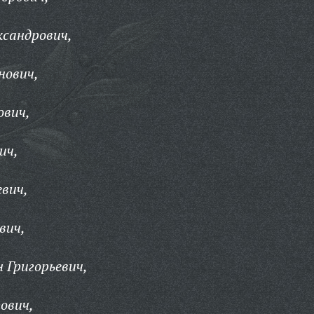
ксандрович,
нович,
ович,
ич,
вич,
вич,
 Григорьевич,
ович,