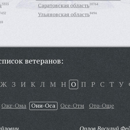
я
5555
Саратовская область
20764
7432
Ульяновская область
8494
18
писок ветеранов:
Ж
З
И
К
Л
М
Н
О
П
Р
С
Т
У
Ожг-Ома
Они-Оса
Осе-Отм
Ото-Още
йлович,
Орлов Василий Фед