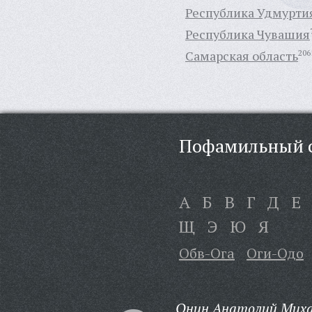
Республика Удмурти
Республика Чувашия
Самарская область
206
Пофамильный с
А
Б
В
Г
Д
Е
Щ
Э
Ю
Я
Обв-Ога
Оги-Одо
Онин Анатолий Миха