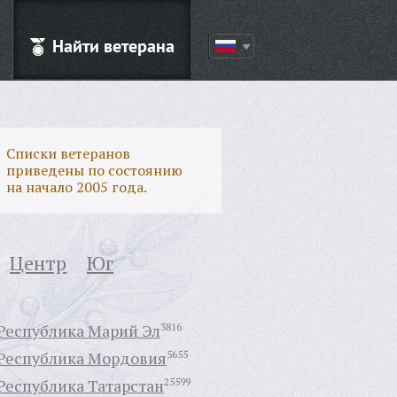
Найти ветерана
Списки ветеранов
приведены по состоянию
на начало 2005 года.
Центр
Юг
Республика Марий Эл
3816
Республика Мордовия
5655
Республика Татарстан
25599