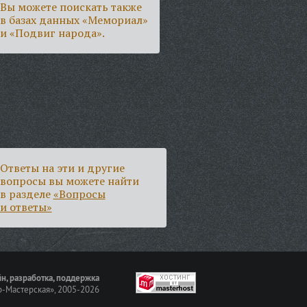
Вы можете поискать также
в базах данных «Мемориал»
и «Подвиг народа».
Ответы на эти и другие
вопросы вы можете найти
в разделе
«Вопросы
и ответы»
н, разработка, поддержка
-Мастерская»
, 2005-2026