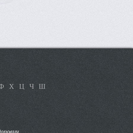
Ф
Х
Ц
Ч
Ш
орович,