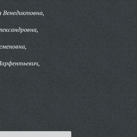
 Венедиктовна,
лександровна,
еменовна,
Парфентьевич,