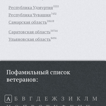
Республика Удмуртия
5555
Республика Чувашия
7432
Самарская область
20618
Саратовская область
20764
Ульяновская область
8494
Пофамильный список
ветеранов:
А
Б
В
Г
Д
Е
Ж
З
И
К
Л
М