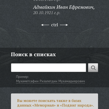
Адмайкин Иван Ефремович,
20.10.1921 г.р.
ctrl
Поиск в списках
Пример:
Мухаметсафин Ризалетдин Мухамадиярович
Вы можете поискать также в базах
данных «Мемориал» и «Подвиг народа».