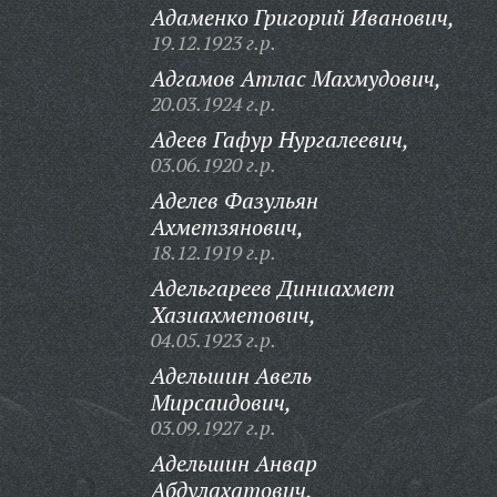
Адаменко Григорий Иванович,
19.12.1923 г.р.
Адгамов Атлас Махмудович,
20.03.1924 г.р.
Адеев Гафур Нургалеевич,
03.06.1920 г.р.
Аделев Фазульян
Ахметзянович,
18.12.1919 г.р.
Адельгареев Диниахмет
Хазиахметович,
04.05.1923 г.р.
Адельшин Авель
Мирсаидович,
03.09.1927 г.р.
Адельшин Анвар
Абдулахатович,