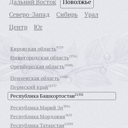
Дальний Восток
Поволжье
Северо-Запад
Сибирь
Урал
Центр
Юг
Кировская область
9729
Нижегородская область
25761
Оренбургская область
16086
Пензенская область
11951
Пермский край
12137
Республика Башкортостан
21551
Республика Марий Эл
3816
Республика Мордовия
5655
Республика Татарстан
25599