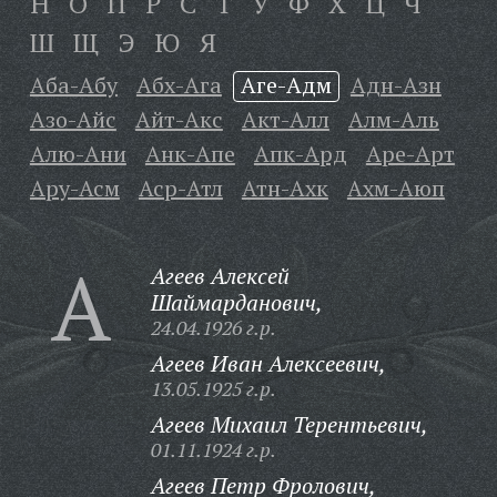
Н
О
П
Р
С
Т
У
Ф
Х
Ц
Ч
Ш
Щ
Э
Ю
Я
Аба-Абу
Абх-Ага
Аге-Адм
Адн-Азн
Азо-Айс
Айт-Акс
Акт-Алл
Алм-Аль
Алю-Ани
Анк-Апе
Апк-Ард
Аре-Арт
Ару-Асм
Аср-Атл
Атн-Ахк
Ахм-Аюп
А
Агеев Алексей
Шаймарданович,
24.04.1926 г.р.
Агеев Иван Алексеевич,
13.05.1925 г.р.
Агеев Михаил Терентьевич,
01.11.1924 г.р.
Агеев Петр Фролович,