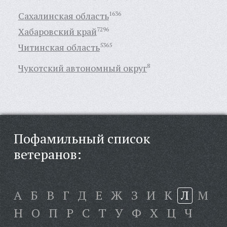
Сахалинская область
1636
Хабаровский край
7296
Читинская область
5365
Чукотский автономный округ
8
Пофамильный список
ветеранов:
А
Б
В
Г
Д
Е
Ж
З
И
К
Л
М
Н
О
П
Р
С
Т
У
Ф
Х
Ц
Ч