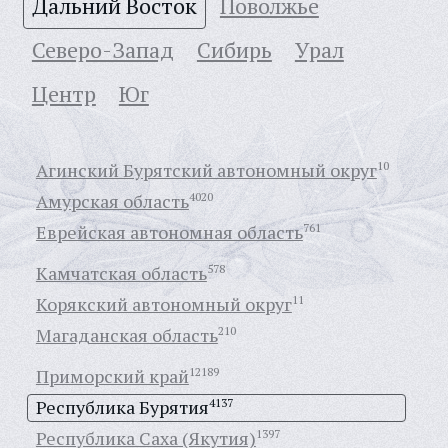
Дальний Восток
Поволжье
Северо-Запад
Сибирь
Урал
Центр
Юг
Агинский Бурятский автономный округ
10
Амурская область
4020
Еврейская автономная область
761
Камчатская область
578
Корякский автономный округ
11
Магаданская область
210
Приморский край
12189
Республика Бурятия
4137
Республика Саха (Якутия)
1397