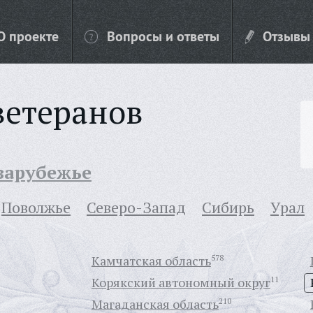
О проекте
Вопросы и ответы
Отзывы
ветеранов
 зарубежье
Поволжье
Северо-Запад
Сибирь
Урал
Камчатская область
578
Корякский автономный округ
11
Магаданская область
210