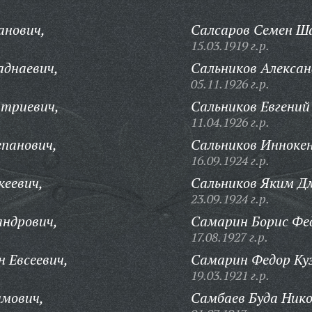
анович,
Салсаров Семен Ш
15.03.1919 г.р.
аднаевич,
Сальников Алексан
05.11.1926 г.р.
триевич,
Сальников Евгений
11.04.1926 г.р.
епанович,
Сальников Инноке
16.09.1924 г.р.
кеевич,
Сальников Яким Д
23.09.1924 г.р.
андрович,
Самарин Борис Фе
17.08.1927 г.р.
 Евсеевич,
Самарин Федор Ку
19.03.1921 г.р.
имович,
Самбаев Буда Нико