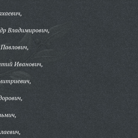
ахаевич,
др Владимирович,
 Павлович,
нтий Иванович,
митриевич,
дорович,
зьмич,
лаевич,