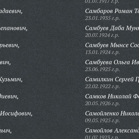
01.07.1917 г.р.
адаевич,
Самбаров Роман Т
23.01.1935 г.р.
епанович,
Самбуев Даба Мунк
20.07.1924 г.р.
рьевич,
Самбуев Мынсе Сос
13.01.1924 г.р.
вич,
Самбуева Ольга Ив
23.06.1925 г.р.
Кузьмич,
Самилкин Сергей Г
22.02.1922 г.р.
иевич,
Самков Николай Ф
20.05.1926 г.р.
 Иосифович,
Самойленко Никол
09.05.1925 г.р.
ьич,
Самойлов Александ
01.07.1923 г.р.