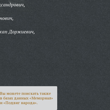
ксандрович,
нович,
жап Доржиевич,
Вы можете поискать также
в базах данных «Мемориал»
и «Подвиг народа».