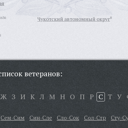
ая
1636
Чукотский автономный округ
8
5
писок ветеранов:
Ж
З
И
К
Л
М
Н
О
П
Р
С
Т
У
Сем-Сим
Син-Сле
Сло-Сок
Сол-Стр
Сту-С