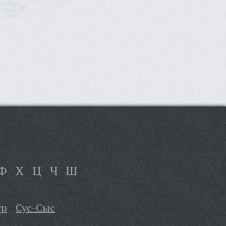
Ф
Х
Ц
Ч
Ш
ур
Сус-Сыс