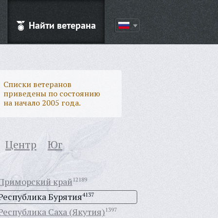
Найти ветерана
Списки ветеранов
приведены по состоянию
на начало 2005 года.
Центр
Юг
Приморский край
12189
Республика Бурятия
4137
Республика Саха (Якутия)
1397