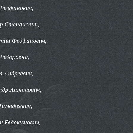
 Феофанович,
р Степанович,
тий Феофанович,
Федоровна,
а Андреевич,
ндр Антонович,
Тимофеевич,
н Евдокимович,