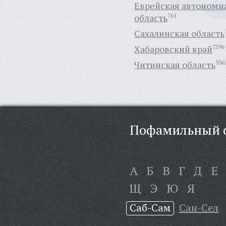
Еврейская автономн
область
761
Сахалинская область
Хабаровский край
7296
Читинская область
536
Пофамильный с
А
Б
В
Г
Д
Е
Щ
Э
Ю
Я
Саб-Сам
Сан-Сел