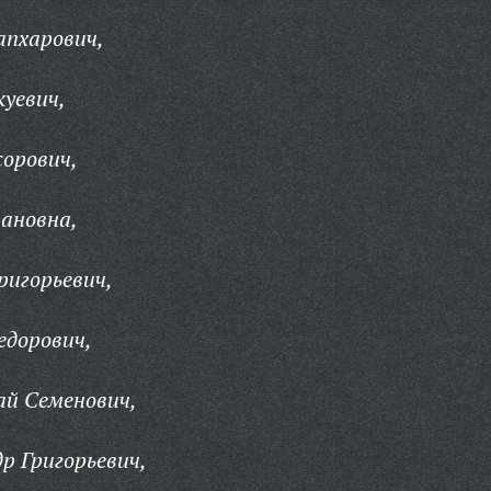
апхарович,
уевич,
орович,
ановна,
ригорьевич,
едорович,
ай Семенович,
р Григорьевич,