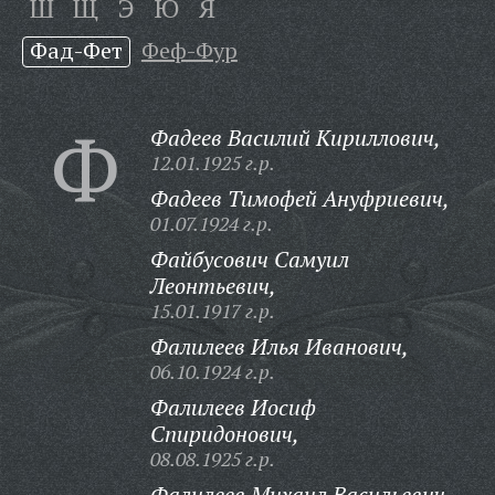
Ш
Щ
Э
Ю
Я
Фад-Фет
Феф-Фур
Ф
Фадеев Василий Кириллович,
12.01.1925 г.р.
Фадеев Тимофей Ануфриевич,
01.07.1924 г.р.
Файбусович Самуил
Леонтьевич,
15.01.1917 г.р.
Фалилеев Илья Иванович,
06.10.1924 г.р.
Фалилеев Иосиф
Спиридонович,
08.08.1925 г.р.
Фалилеев Михаил Васильевич,