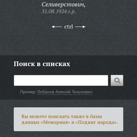
Селиверстович,
31.08.1924 г.р.
ctrl
Поиск в списках
Пример:
Лобанов Алексей Тихонович
Вы можете поискать также в базах
данных «Мемориал» и «Подвиг народа».