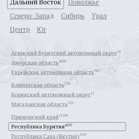
Дальний Восток
Поволжье
Северо-Запад
Сибирь
Урал
Центр
Юг
Агинский Бурятский автономный округ
10
Амурская область
4020
Еврейская автономная область
761
Камчатская область
578
Корякский автономный округ
11
Магаданская область
210
Приморский край
12189
Республика Бурятия
4137
Республика Саха (Якутия)
1397