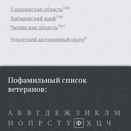
Сахалинская область
1636
Хабаровский край
7296
Читинская область
5365
Чукотский автономный округ
8
Пофамильный список
ветеранов:
А
Б
В
Г
Д
Е
Ж
З
И
К
Л
М
Н
О
П
Р
С
Т
У
Ф
Х
Ц
Ч