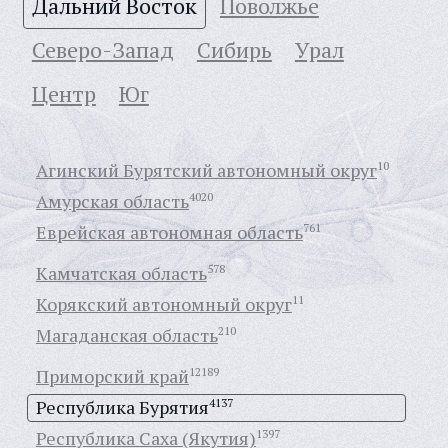
Дальний Восток
Поволжье
Северо-Запад
Сибирь
Урал
Центр
Юг
Агинский Бурятский автономный округ
10
Амурская область
4020
Еврейская автономная область
761
Камчатская область
578
Корякский автономный округ
11
Магаданская область
210
Приморский край
12189
Республика Бурятия
4137
Республика Саха (Якутия)
1397