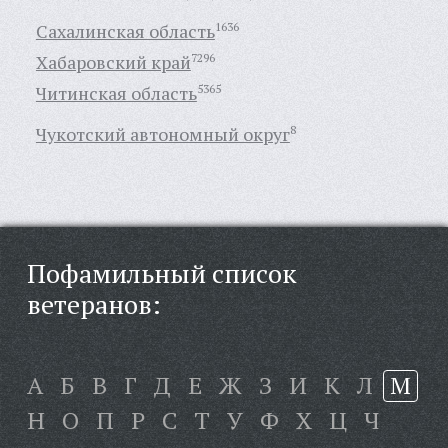
Сахалинская область
1636
Хабаровский край
7296
Читинская область
5365
Чукотский автономный округ
8
Пофамильный список
ветеранов:
А
Б
В
Г
Д
Е
Ж
З
И
К
Л
М
Н
О
П
Р
С
Т
У
Ф
Х
Ц
Ч