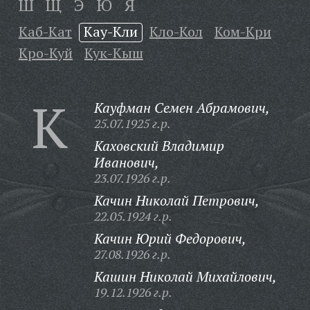
Ш
Щ
Э
Ю
Я
Каб-Кат
Кау-Кли
Кло-Кол
Ком-Кри
Кро-Куй
Кук-Кыш
К
Кауфман Семен Абрамович,
25.07.1925 г.р.
Каховский Владимир
Иванович,
23.07.1926 г.р.
Качин Николай Петрович,
22.05.1924 г.р.
Качин Юрий Федорович,
27.08.1926 г.р.
Кашин Николай Михайлович,
19.12.1926 г.р.