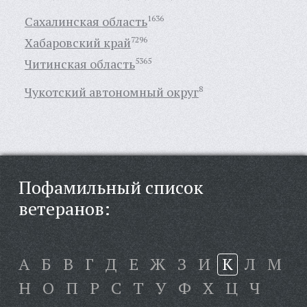
Сахалинская область
1636
Хабаровский край
7296
Читинская область
5365
Чукотский автономный округ
8
Пофамильный список
ветеранов:
А
Б
В
Г
Д
Е
Ж
З
И
К
Л
М
Н
О
П
Р
С
Т
У
Ф
Х
Ц
Ч