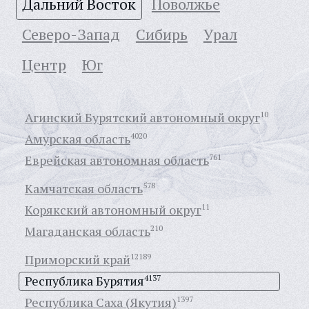
Дальний Восток
Поволжье
Северо-Запад
Сибирь
Урал
Центр
Юг
Агинский Бурятский автономный округ
10
Амурская область
4020
Еврейская автономная область
761
Камчатская область
578
Корякский автономный округ
11
Магаданская область
210
Приморский край
12189
Республика Бурятия
4137
Республика Саха (Якутия)
1397