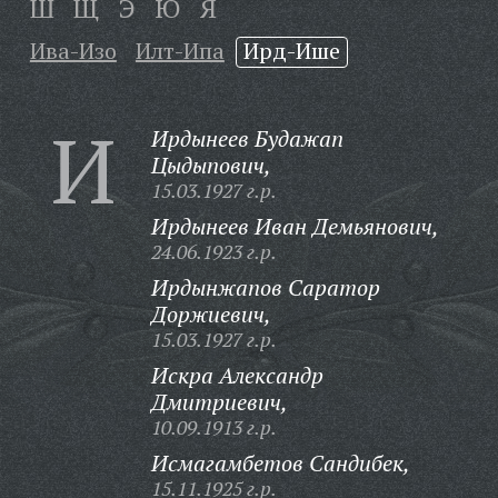
Ш
Щ
Э
Ю
Я
Ива-Изо
Илт-Ипа
Ирд-Ише
И
Ирдынеев Будажап
Цыдыпович,
15.03.1927 г.р.
Ирдынеев Иван Демьянович,
24.06.1923 г.р.
Ирдынжапов Саратор
Доржиевич,
15.03.1927 г.р.
Искра Александр
Дмитриевич,
10.09.1913 г.р.
Исмагамбетов Сандибек,
15.11.1925 г.р.