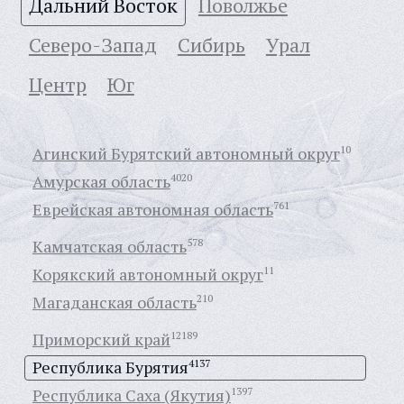
Дальний Восток
Поволжье
Северо-Запад
Сибирь
Урал
Центр
Юг
Агинский Бурятский автономный округ
10
Амурская область
4020
Еврейская автономная область
761
Камчатская область
578
Корякский автономный округ
11
Магаданская область
210
Приморский край
12189
Республика Бурятия
4137
Республика Саха (Якутия)
1397