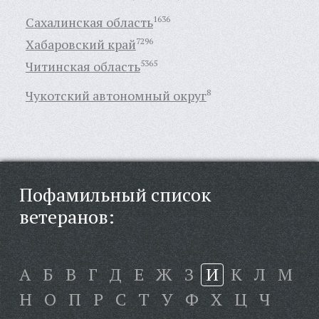
Сахалинская область
1636
Хабаровский край
7296
Читинская область
5365
Чукотский автономный округ
8
Пофамильный список
ветеранов:
А
Б
В
Г
Д
Е
Ж
З
И
К
Л
М
Н
О
П
Р
С
Т
У
Ф
Х
Ц
Ч