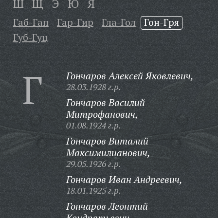
Ш
Щ
Э
Ю
Я
Габ-Гап
Гар-Гир
Гла-Гол
Гон-Гря
Губ-Гуц
Г
Гончаров Алексей Яковлевич,
28.03.1928 г.р.
Гончаров Василий
Митрофанович,
01.08.1924 г.р.
Гончаров Виталий
Максимилианович,
29.05.1926 г.р.
Гончаров Иван Андреевич,
18.01.1925 г.р.
Гончаров Леонтий
Кондратьевич,