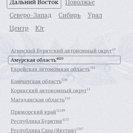
Дальний Восток
Поволжье
Северо-Запад
Сибирь
Урал
Центр
Юг
Агинский Бурятский автономный округ
10
Амурская область
4020
Еврейская автономная область
761
Камчатская область
578
Корякский автономный округ
11
Магаданская область
210
Приморский край
12189
Республика Бурятия
4137
Республика Саха (Якутия)
1397