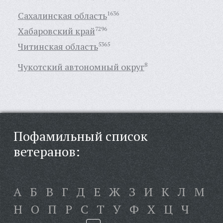
Сахалинская область
1636
Хабаровский край
7296
Читинская область
5365
Чукотский автономный округ
8
Пофамильный список
ветеранов:
А
Б
В
Г
Д
Е
Ж
З
И
К
Л
М
Н
О
П
Р
С
Т
У
Ф
Х
Ц
Ч