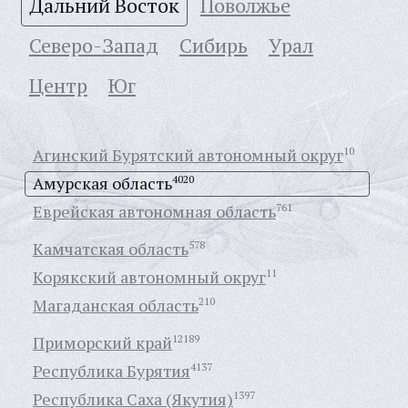
Дальний Восток
Поволжье
Северо-Запад
Сибирь
Урал
Центр
Юг
Агинский Бурятский автономный округ
10
Амурская область
4020
Еврейская автономная область
761
Камчатская область
578
Корякский автономный округ
11
Магаданская область
210
Приморский край
12189
Республика Бурятия
4137
Республика Саха (Якутия)
1397