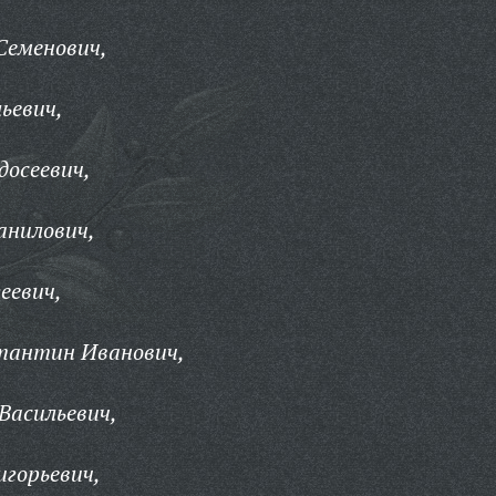
Семенович,
ьевич,
досеевич,
анилович,
еевич,
стантин Иванович,
Васильевич,
игорьевич,