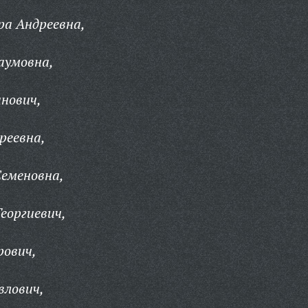
ра Андреевна,
аумовна,
нович,
реевна,
Семеновна,
еоргиевич,
рович,
влович,