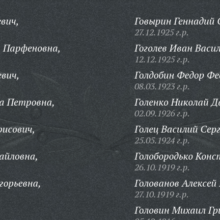
вич,
Говырин Геннадий 
27.12.1925 г.р.
я Парфеновна,
Гоголев Иван Васил
12.12.1925 г.р.
евич,
Голдобин Федор Фе
08.03.1923 г.р.
а Петровна,
Голенко Николай Д
02.09.1926 г.р.
исович,
Голец Василий Серг
25.05.1924 г.р.
айловна,
Голобородько Кон
26.10.1919 г.р.
горьевна,
Голованов Алексей 
27.10.1919 г.р.
Головин Михаил Гр