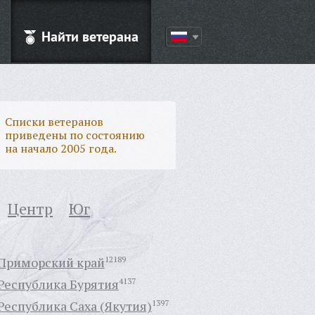
Найти ветерана
Списки ветеранов
приведены по состоянию
на начало 2005 года.
Центр
Юг
Приморский край
12189
Республика Бурятия
4137
Республика Саха (Якутия)
1397