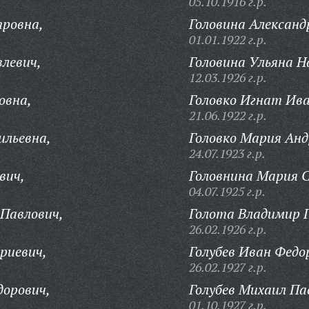
05.10.1916 г.р.
тровна,
Головина Александ
01.01.1922 г.р.
влевич,
Головина Ульяна Н
12.03.1926 г.р.
овна,
Головко Игнат Ива
21.06.1922 г.р.
ильевна,
Головко Мария Анд
24.07.1923 г.р.
вич,
Головнина Мария 
04.07.1925 г.р.
Павлович,
Голота Владимир Г
26.02.1926 г.р.
риевич,
Голубев Иван Федо
26.02.1927 г.р.
дорович,
Голубев Михаил Па
01.10.1927 г.р.