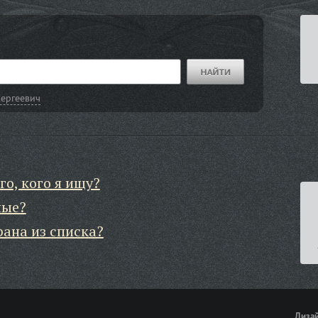
Сергеевич
го, кого я ищу?
ные?
рана из списка?
Дизай