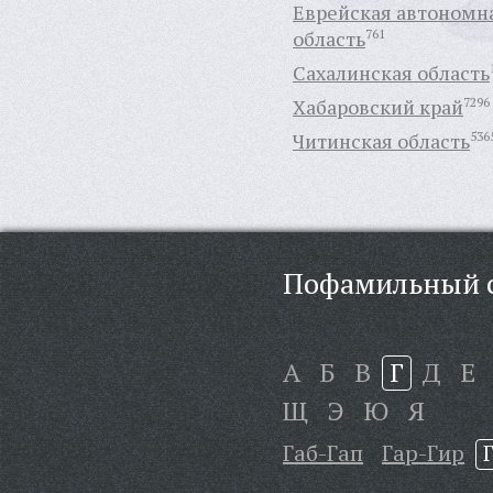
Еврейская автономн
область
761
Сахалинская область
Хабаровский край
7296
Читинская область
536
Пофамильный с
А
Б
В
Г
Д
Е
Щ
Э
Ю
Я
Габ-Гап
Гар-Гир