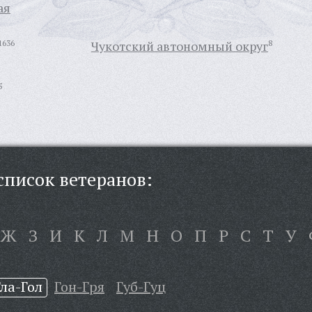
ая
1636
Чукотский автономный округ
8
5
писок ветеранов:
Ж
З
И
К
Л
М
Н
О
П
Р
С
Т
У
Гла-Гол
Гон-Гря
Губ-Гуц