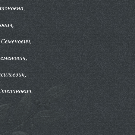
атоновна,
ович,
 Семенович,
еменович,
асильевич,
Степанович,