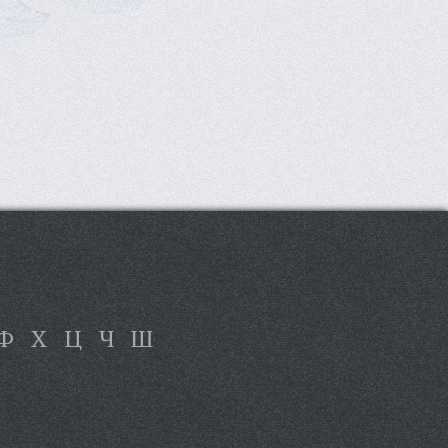
Ф
Х
Ц
Ч
Ш