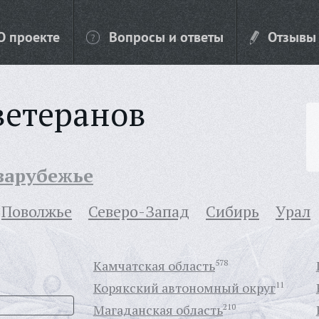
О проекте
Вопросы и ответы
Отзывы
ветеранов
 зарубежье
Поволжье
Северо-Запад
Сибирь
Урал
Камчатская область
578
Корякский автономный округ
11
Магаданская область
210