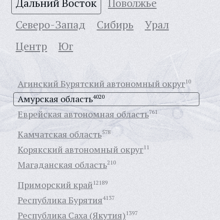
Дальний Восток
Поволжье
Северо-Запад
Сибирь
Урал
Центр
Юг
Агинский Бурятский автономный округ
10
Амурская область
4020
Еврейская автономная область
761
Камчатская область
578
Корякский автономный округ
11
Магаданская область
210
Приморский край
12189
Республика Бурятия
4137
Республика Саха (Якутия)
1397