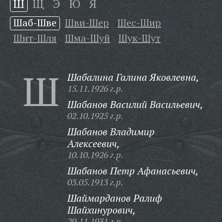
Ш
Щ
Э
Ю
Я
Шаб-Шве
Шви-Шер
Шес-Шир
Шит-Шля
Шма-Шуй
Шук-Шут
Ш
Шабалина Галина Яковлевна,
15.11.1926 г.р.
Шабанов Василий Васильевич,
02.10.1925 г.р.
Шабанов Владимир
Алексеевич,
10.10.1926 г.р.
Шабанов Петр Афанасьевич,
03.05.1913 г.р.
Шаймарданов Ралиф
Шайхинурович,
29.11.1931 г.р.