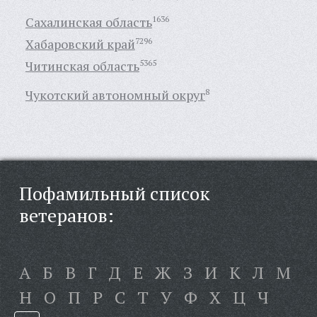
Сахалинская область
1636
Хабаровский край
7296
Читинская область
5365
Чукотский автономный округ
8
Пофамильный список
ветеранов:
А
Б
В
Г
Д
Е
Ж
З
И
К
Л
М
Н
О
П
Р
С
Т
У
Ф
Х
Ц
Ч