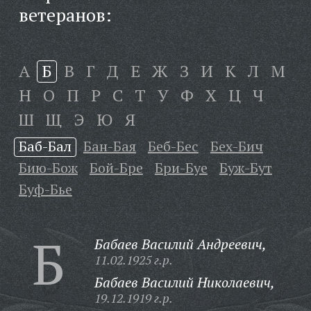
ветеранов:
А
Б
В
Г
Д
Е
Ж
З
И
К
Л
М
Н
О
П
Р
С
Т
У
Ф
Х
Ц
Ч
Ш
Щ
Э
Ю
Я
Баб-Бал
Бан-Бая
Беб-Бес
Бех-Бич
Бию-Бож
Бой-Бре
Бри-Буе
Буж-Бут
Буф-Бье
Б
Бабаев Василий Андреевич,
11.02.1925 г.р.
Бабаев Василий Николаевич,
19.12.1919 г.р.