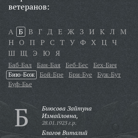
ветеранов:
А
Б
В
Г
Д
Е
Ж
З
И
К
Л
М
Н
О
П
Р
С
Т
У
Ф
Х
Ц
Ч
Ш
Щ
Э
Ю
Я
Баб-Бал
Бан-Бая
Беб-Бес
Бех-Бич
Бию-Бож
Бой-Бре
Бри-Буе
Буж-Бут
Буф-Бье
Б
Биюсова Зайтуна
Измайловна,
28.01.1923 г.р.
Благов Виталий