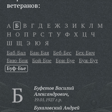
ветеранов:
А
Б
В
Г
Д
Е
Ж
З
И
К
Л
М
Н
О
П
Р
С
Т
У
Ф
Х
Ц
Ч
Ш
Щ
Э
Ю
Я
Баб-Бал
Бан-Бая
Беб-Бес
Бех-Бич
Бию-Бож
Бой-Бре
Бри-Буе
Буж-Бут
Буф-Бье
Б
Буфетов Василий
Александрович,
19.01.1927 г.р.
Бухаловский Андрей