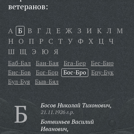
ветеранов:
А
Б
В
Г
Д
Е
Ж
З
И
К
Л
М
Н
О
П
Р
С
Т
У
Ф
Х
Ц
Ч
Ш
Щ
Э
Ю
Я
Баб-Бал
Бан-Бая
Бга-Бер
Бес-Бир
Бис-Бов
Бог-Бор
Бос-Бро
Бру-Бук
Бул-Буя
Быв-Бял
Б
Босов Николай Тихонович,
21.11.1926 г.р.
Ботвиньев Василий
Иванович,