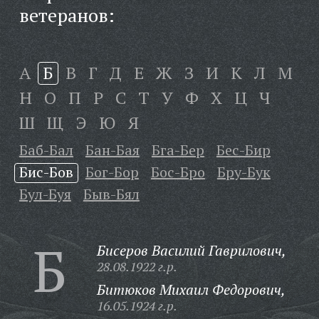
ветеранов:
А
Б
В
Г
Д
Е
Ж
З
И
К
Л
М
Н
О
П
Р
С
Т
У
Ф
Х
Ц
Ч
Ш
Щ
Э
Ю
Я
Баб-Бал
Бан-Бая
Бга-Бер
Бес-Бир
Бис-Бов
Бог-Бор
Бос-Бро
Бру-Бук
Бул-Буя
Быв-Бял
Б
Бисеров Василий Гаврилович,
28.08.1922 г.р.
Битюков Михаил Федорович,
16.05.1924 г.р.