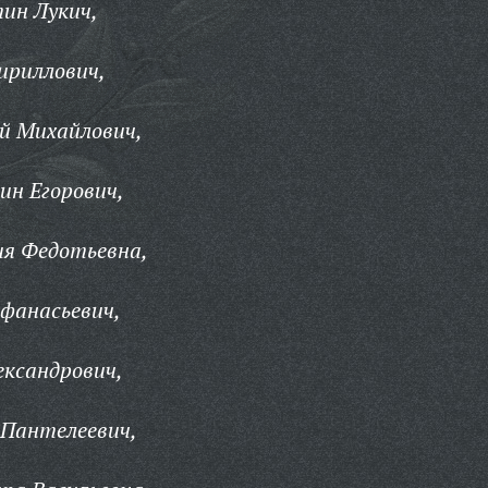
ин Лукич,
ириллович,
й Михайлович,
ин Егорович,
ия Федотьевна,
фанасьевич,
ександрович,
Пантелеевич,