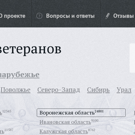
О проекте
Вопросы и ответы
Отзывы
ветеранов
 зарубежье
Поволжье
Северо-Запад
Сибирь
Урал
ь
12345
Воронежская область
24801
Ивановская область
9100
ть
11587
Калужская область
8762