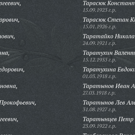
ргеевич,
Тарасюк Констант
15.09.1923 г.р.
орович,
Тарасюк Степан К
15.01.1926 г.р.
ович,
Таратайко Никола
24.09.1921 г.р.
вна,
Таратухин Валент
15.12.1933 г.р.
едорович,
Таратухина Евдок
01.03.1918 г.р.
новна,
Таратынов Иван А
27.03.1918 г.р.
Прокофьевич,
Таратынов Лев Ал
31.08.1927 г.р.
геевич,
Таратынцев Петр 
23.09.1922 г.р.