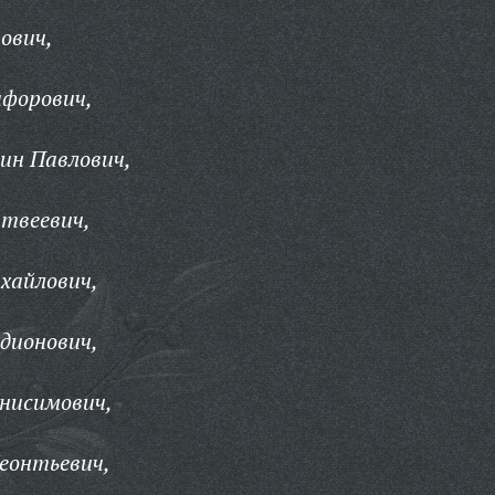
ович,
ифорович,
ин Павлович,
твеевич,
хайлович,
дионович,
нисимович,
еонтьевич,