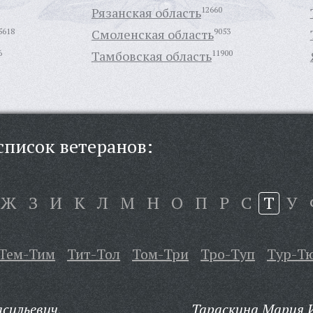
Рязанская область
12660
5618
Смоленская область
9053
6
Тамбовская область
11900
писок ветеранов:
Ж
З
И
К
Л
М
Н
О
П
Р
С
Т
У
Тем-Тим
Тит-Тол
Том-Три
Тро-Туп
Тур-Т
асильевич,
Тараскина Мария 