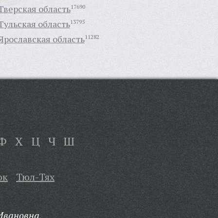
Тверская область
17690
Тульская область
13795
Ярославская область
11282
Ф
Х
Ц
Ч
Ш
юк
Тюл-Тях
Ивановна,