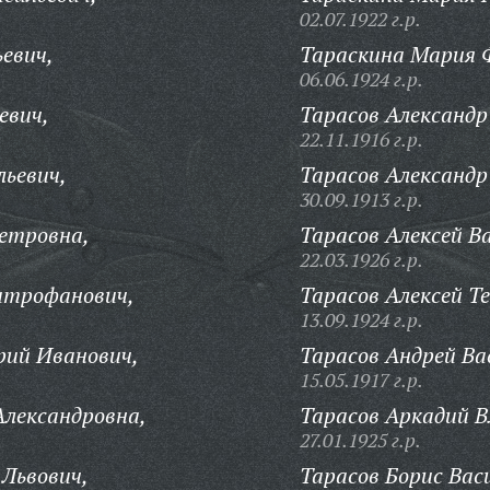
02.07.1922 г.р.
евич,
Тараскина Мария 
06.06.1924 г.р.
евич,
Тарасов Александр
22.11.1916 г.р.
ьевич,
Тарасов Александр
30.09.1913 г.р.
етровна,
Тарасов Алексей В
22.03.1926 г.р.
итрофанович,
Тарасов Алексей Т
13.09.1924 г.р.
ий Иванович,
Тарасов Андрей Ва
15.05.1917 г.р.
лександровна,
Тарасов Аркадий В
27.01.1925 г.р.
Львович,
Тарасов Борис Вас