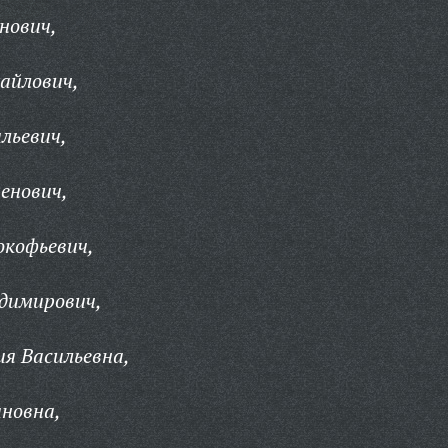
нович,
айлович,
льевич,
енович,
окофьевич,
димирович,
я Васильевна,
новна,