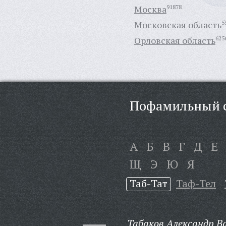
Москва
91878
Московская область
5
Орловская область
625
Пофамильный с
А
Б
В
Г
Д
Е
Щ
Э
Ю
Я
Таб-Тат
Таф-Тел
Табаков Александр В