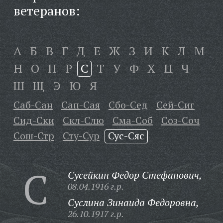
ветеранов:
А
Б
В
Г
Д
Е
Ж
З
И
К
Л
М
Н
О
П
Р
С
Т
У
Ф
Х
Ц
Ч
Ш
Щ
Э
Ю
Я
Саб-Сан
Сап-Сая
Сбо-Сед
Сей-Сиг
Сид-Ски
Скл-Слю
Сма-Соб
Соз-Соч
Сош-Стр
Сту-Сур
Сус-Сяс
С
Сусейкин Федор Стефанович,
08.04.1916 г.р.
Суслина Зинаида Федоровна,
26.10.1917 г.р.