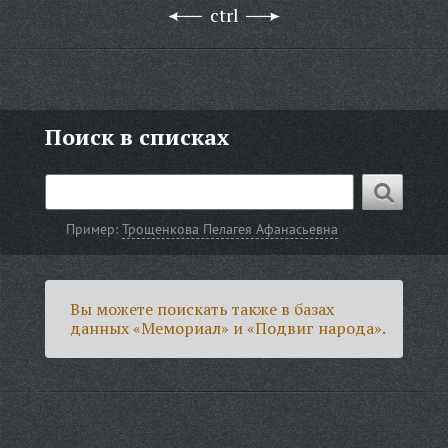
ctrl
Поиск в списках
Пример:
Трощенкова Пелагея Афанасьевна
Вы можете поискать также в базах
данных «Мемориал» и «Подвиг народа».