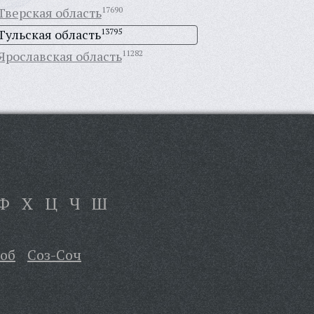
Тверская область
17690
Тульская область
13795
Ярославская область
11282
Ф
Х
Ц
Ч
Ш
об
Соз-Соч