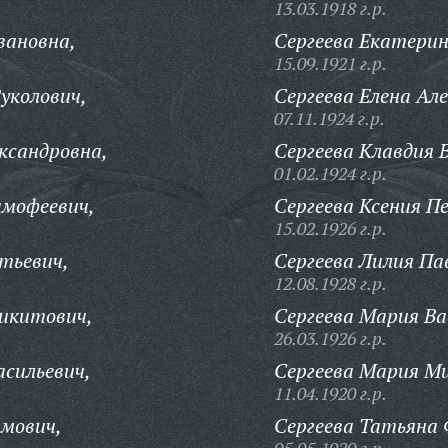
13.03.1918 г.р.
вановна,
Сергеева Екатерин
15.09.1921 г.р.
уколович,
Сергеева Елена Але
07.11.1924 г.р.
ксандровна,
Сергеева Клавдия 
01.02.1924 г.р.
имофеевич,
Сергеева Ксения П
15.02.1926 г.р.
тьевич,
Сергеева Лилия Па
12.08.1928 г.р.
Никитович,
Сергеева Мария Ва
26.03.1926 г.р.
сильевич,
Сергеева Мария М
11.04.1920 г.р.
имович,
Сергеева Татьяна 