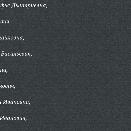
офья Дмитриевна,
вич,
хайловна,
Васильевич,
на,
мович,
я Ивановна,
 Иванович,