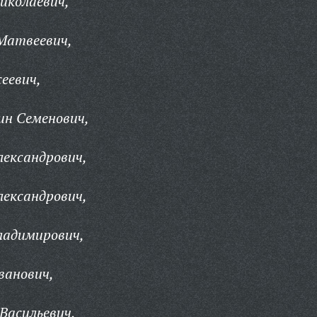
Николаевич,
Матвеевич,
еевич,
ин Семенович,
лександрович,
лександрович,
ладимирович,
ванович,
Васильевич,