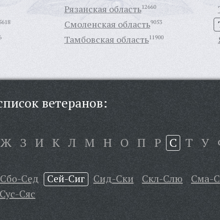
Рязанская область
12660
5618
Смоленская область
9053
6
Тамбовская область
11900
писок ветеранов:
Ж
З
И
К
Л
М
Н
О
П
Р
С
Т
У
Сбо-Сед
Сей-Сиг
Сид-Ски
Скл-Слю
Сма-С
Сус-Сяс