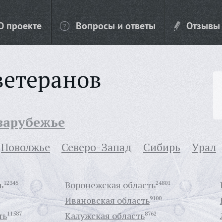
О проекте
Вопросы и ответы
Отзывы
ветеранов
 зарубежье
Поволжье
Северо-Запад
Сибирь
Урал
ь
12345
Воронежская область
24801
Ивановская область
9100
ть
11587
Калужская область
8762