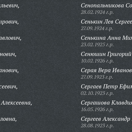
льевич,
Сенопальникова С
28.02.1924 г.р.
трович,
Сенькин Лев Сергее
27.09.1924 г.р.
авлович,
Сенькина Анна Ми
23.02.1925 г.р.
нович,
Сенюшин Григорий 
10.02.1926 г.р.
анович,
Серая Вера Иванов
27.09.1923 г.р.
сеевич,
Сергаев Петр Ефи
02.10.1923 г.р.
 Алексеевна,
Сергашова Клавди
16.05.1926 г.р.
ловна,
Сергеев Александр
28.08.1923 г.р.