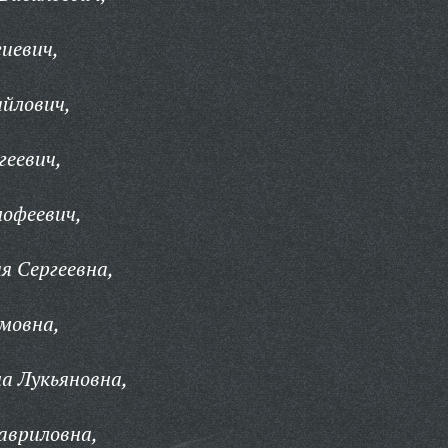
гиевич,
йлович,
геевич,
мофеевич,
я Сергеевна,
мовна,
а Лукьяновна,
Гавриловна,