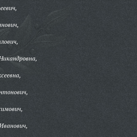
еевич,
анович,
лович,
Никандровна,
сеевна,
нтонович,
симович,
Иванович,