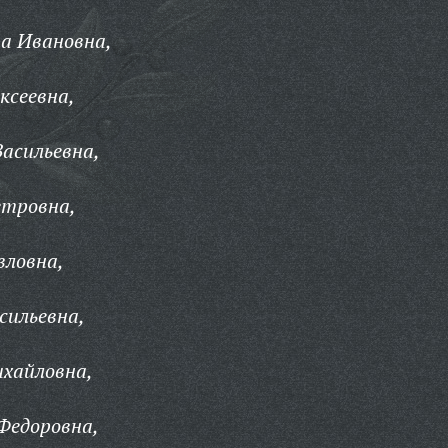
а Ивановна,
ксеевна,
Васильевна,
етровна,
вловна,
сильевна,
ихайловна,
Федоровна,