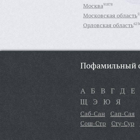
Москва
91878
Московская область
5
Орловская область
625
Пофамильный с
А
Б
В
Г
Д
Е
Щ
Э
Ю
Я
Саб-Сан
Сап-Сая
Сош-Стр
Сту-Сур