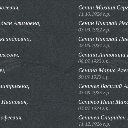
влевич,
Сенин Михаил Серг
11.10.1924 г.р.
дьян Алимовна,
Сенин Николай Ив
03.03.1922 г.р.
ександровна,
Сенин Николай Пав
22.06.1924 г.р.
ильевич,
Сенина Антонина 
08.07.1922 г.р.
ич,
Сенина Мария Алек
30.07.1923 г.р.
митриевна,
Сеничев Василий А
23.08.1923 г.р.
 Иванович,
Сеничев Иван Мак
03.07.1924 г.р.
мофеевич,
Сеничев Спиридон 
11.12.1926 г.р.