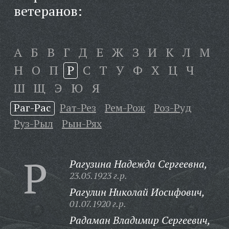
ветеранов:
А
Б
В
Г
Д
Е
Ж
З
И
К
Л
М
Н
О
П
Р
С
Т
У
Ф
Х
Ц
Ч
Ш
Щ
Э
Ю
Я
Раг-Рас
Рат-Рез
Рем-Рож
Роз-Руд
Руз-Рыл
Рын-Рях
Р
Рагузина Надежда Сергеевна,
23.05.1923 г.р.
Рагулин Николай Иосифович,
01.07.1920 г.р.
Радаман Владимир Сергеевич,