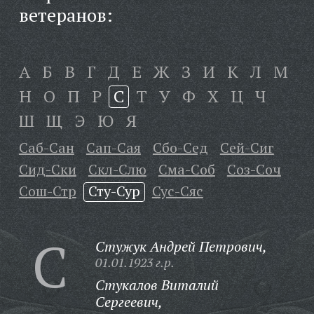
ветеранов:
А
Б
В
Г
Д
Е
Ж
З
И
К
Л
М
Н
О
П
Р
С
Т
У
Ф
Х
Ц
Ч
Ш
Щ
Э
Ю
Я
Саб-Сан
Сап-Сая
Сбо-Сед
Сей-Сиг
Сид-Ски
Скл-Слю
Сма-Соб
Соз-Соч
Сош-Стр
Сту-Сур
Сус-Сяс
С
Стужук Андрей Петрович,
01.01.1923 г.р.
Стукалов Виталий
Сергеевич,