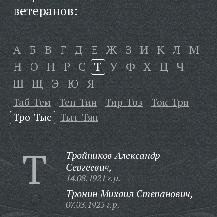
ветеранов:
А
Б
В
Г
Д
Е
Ж
З
И
К
Л
М
Н
О
П
Р
С
Т
У
Ф
Х
Ц
Ч
Ш
Щ
Э
Ю
Я
Таб-Тем
Теп-Тин
Тир-Тов
Ток-Три
Тро-Тыс
Тыт-Тяп
Т
Тройников Александр
Сергеевич,
14.08.1921 г.р.
Тронин Михаил Степанович,
07.03.1925 г.р.