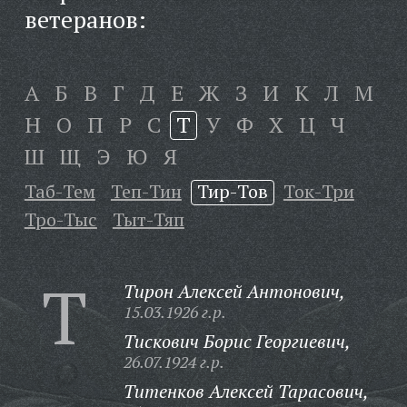
ветеранов:
А
Б
В
Г
Д
Е
Ж
З
И
К
Л
М
Н
О
П
Р
С
Т
У
Ф
Х
Ц
Ч
Ш
Щ
Э
Ю
Я
Таб-Тем
Теп-Тин
Тир-Тов
Ток-Три
Тро-Тыс
Тыт-Тяп
Т
Тирон Алексей Антонович,
15.03.1926 г.р.
Тискович Борис Георгиевич,
26.07.1924 г.р.
Титенков Алексей Тарасович,