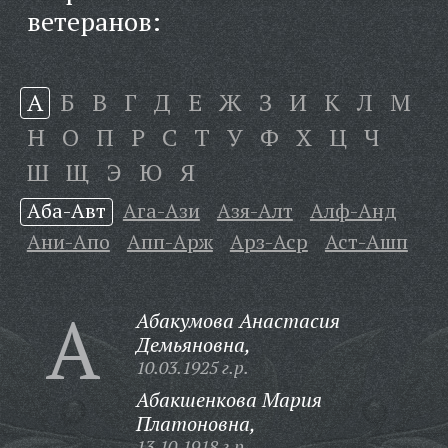
ветеранов:
А
Б
В
Г
Д
Е
Ж
З
И
К
Л
М
Н
О
П
Р
С
Т
У
Ф
Х
Ц
Ч
Ш
Щ
Э
Ю
Я
Аба-Авт
Ага-Ази
Азя-Алт
Алф-Анд
Ани-Апо
Апп-Арж
Арз-Аср
Аст-Ашп
А
Абакумова Анастасия
Демьяновна,
10.03.1925 г.р.
Абакшенкова Мария
Платоновна,
13.10.1918 г.р.