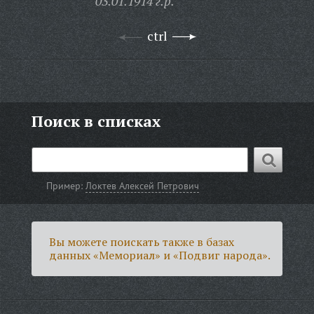
03.01.1914 г.р.
ctrl
Поиск в списках
Пример:
Локтев Алексей Петрович
Вы можете поискать также в базах
данных «Мемориал» и «Подвиг народа».