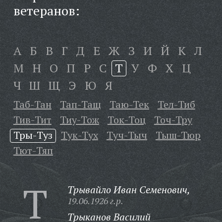
ветеранов:
А
Б
В
Г
Д
Е
Ж
З
И
Й
К
Л
М
Н
О
П
Р
С
Т
У
Ф
Х
Ц
Ч
Ш
Щ
Э
Ю
Я
Таб-Тан
Тап-Тащ
Таю-Тек
Тел-Тиб
Тив-Тит
Тиу-Тож
Ток-Тоц
Точ-Тру
Тры-Туз
Тук-Тух
Туч-Тыч
Тыш-Тюр
Тют-Тяп
Т
Трывайло Иван Семенович,
19.06.1926 г.р.
Трыканов Василий