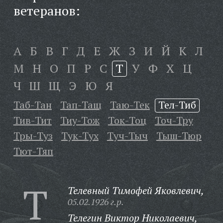
ветеранов:
А
Б
В
Г
Д
Е
Ж
З
И
Й
К
Л
М
Н
О
П
Р
С
Т
У
Ф
Х
Ц
Ч
Ш
Щ
Э
Ю
Я
Таб-Тан
Тап-Тащ
Таю-Тек
Тел-Тиб
Тив-Тит
Тиу-Тож
Ток-Тоц
Точ-Тру
Тры-Туз
Тук-Тух
Туч-Тыч
Тыш-Тюр
Тют-Тяп
Т
Телевный Тимофей Яковлевич,
05.02.1926 г.р.
Телегин Виктор Николаевич,