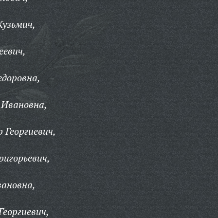
Кузьмич,
еевич,
едоровна,
Ивановна,
 Георгиевич,
ригорьевич,
вановна,
еоргиевич,