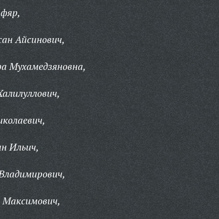
фяр,
ан Айсинович,
а Мухамедзяновна,
алилуллович,
иколаевич,
н Ильич,
 Владимирович,
 Максимович,