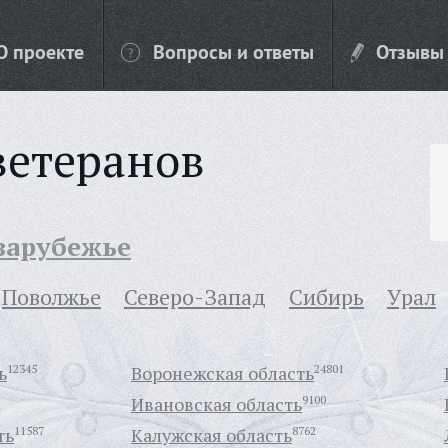
О проекте
Вопросы и ответы
Отзывы
ветеранов
 зарубежье
Поволжье
Северо-Запад
Сибирь
Урал
ь
12345
Воронежская область
24801
Ивановская область
9100
ть
11587
Калужская область
8762