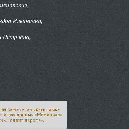
илиппович,
ндра Ильинична,
я Петровна,
Вы можете поискать также
в базах данных «Мемориал»
и «Подвиг народа».