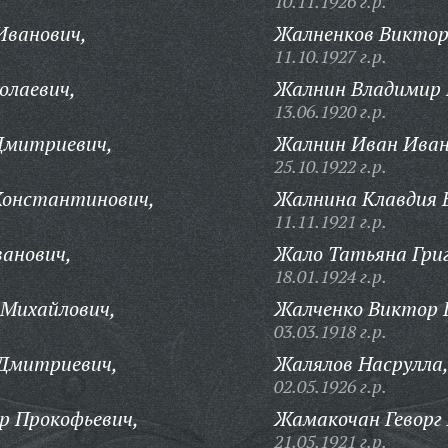
10.11.1926 г.р.
ванович,
Жалненков Виктор
11.10.1927 г.р.
олаевич,
Жалнин Владимир 
13.06.1920 г.р.
Дмитриевич,
Жалнин Иван Иван
25.10.1922 г.р.
Константинович,
Жалнина Клавдия 
11.11.1921 г.р.
анович,
Жало Татьяна Григ
18.01.1924 г.р.
 Михайлович,
Жалченко Виктор Г
03.03.1918 г.р.
Дмитриевич,
Жалялов Насрулла
02.05.1926 г.р.
р Прокофьевич,
Жамакочан Геворг 
21.05.1921 г.р.