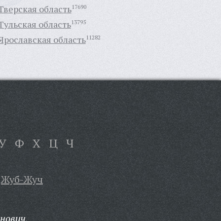
Тверская область
17690
Тульская область
13795
Ярославская область
11282
У
Ф
Х
Ц
Ч
Жуб-Жуч
нович,