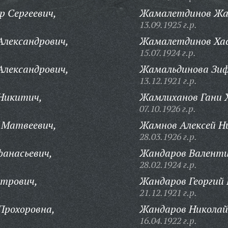
 Сергеевич,
Жамалетдинов Жа
13.09.1925 г.р.
Александрович,
Жамалетдинов Хас
15.07.1924 г.р.
Александрович,
Жамальдинова Зиф
13.12.1921 г.р.
Никитич,
Жамлиханов Гани Х
07.10.1926 г.р.
 Матвеевич,
Жамнов Алексей Н
28.03.1926 г.р.
анасьевич,
Жандаров Валенти
28.02.1924 г.р.
трович,
Жандаров Георгий
21.12.1921 г.р.
Прохоровна,
Жандаров Николай
16.04.1922 г.р.