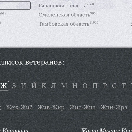
Рязанская область
12660
5618
Смоленская область
9053
6
Тамбовская область
11900
писок ветеранов:
Ж
З
И
Й
К
Л
М
Н
О
П
Р
С
Т
д
Жеж-Жиб
Жив-Жир
Жис-Жна
Жни-Жра
 Ивановна,
Жагин Михаил Ива