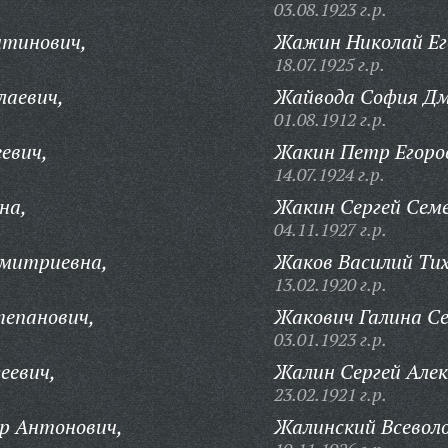
03.08.1923 г.р.
тинович,
Жажин Николай Ег
18.07.1925 г.р.
лаевич,
Жайвода София Д
01.08.1912 г.р.
евич,
Жакин Петр Егоро
14.07.1924 г.р.
на,
Жакин Сергей Семе
04.11.1927 г.р.
митриевна,
Жаков Василий Тих
13.02.1920 г.р.
епанович,
Жакович Галина Се
03.01.1923 г.р.
еевич,
Жалин Сергей Алек
23.02.1921 г.р.
р Антонович,
Жалинский Всевол