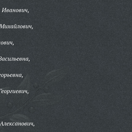
 Иванович,
Михайлович,
ович,
Васильевна,
орьевна,
еоргиевич,
,
Алексанович,