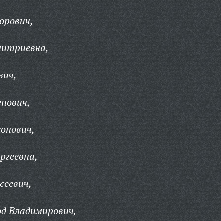
орович,
митриевна,
вич,
нович,
онович,
ргеевна,
сеевич,
од Владимирович,