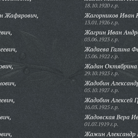
18.10.1920 г.р.
н Жафярович,
Жагорников Иван 
13.01.1926 г.р.
вич,
Жагрин Иван Андр
03.06.1923 г.р.
еевич,
Жадаева Галина Ф
15.06.1922 г.р.
ович,
Жадан Октябрина 
29.10.1923 г.р.
нович,
Жадобин Александр
05.10.1927 г.р.
евич,
Жадобин Алексей Г
16.03.1925 г.р.
вич,
Жадовская Вера И
01.07.1919 г.р.
вич,
Жажин Александр Г