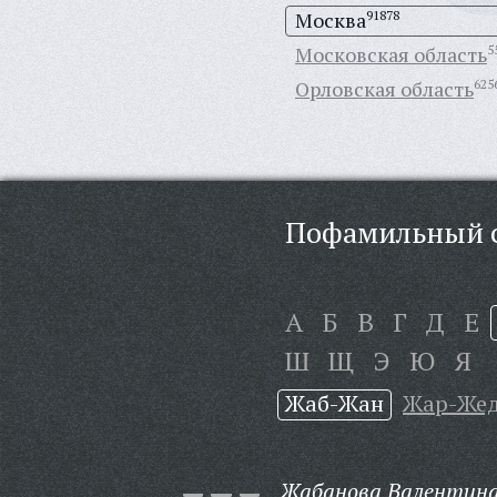
Москва
91878
Московская область
5
Орловская область
625
Пофамильный с
А
Б
В
Г
Д
Е
Ш
Щ
Э
Ю
Я
Жаб-Жан
Жар-Же
Жабанова Валентина