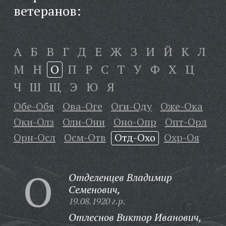
ветеранов:
А
Б
В
Г
Д
Е
Ж
З
И
Й
К
Л
М
Н
О
П
Р
С
Т
У
Ф
Х
Ц
Ч
Ш
Щ
Э
Ю
Я
Обе-Обя
Ова-Оге
Оги-Оду
Оже-Ока
Оки-Олз
Оли-Они
Оно-Опр
Опт-Орл
Орн-Осл
Осм-Отв
Отд-Охо
Охр-Оя
О
Отделенцев Владимир
Семенович,
19.08.1920 г.р.
Отлеснов Виктор Иванович,