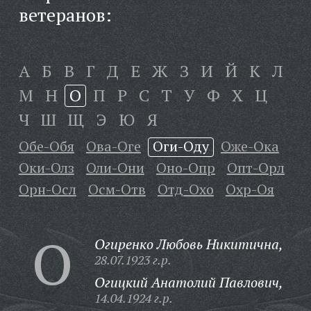
ветеранов:
А
Б
В
Г
Д
Е
Ж
З
И
Й
К
Л
М
Н
О
П
Р
С
Т
У
Ф
Х
Ц
Ч
Ш
Щ
Э
Ю
Я
Обе-Обя
Ова-Оге
Оги-Оду
Оже-Ока
Оки-Олз
Оли-Они
Оно-Опр
Опт-Орл
Орн-Осл
Осм-Отв
Отд-Охо
Охр-Оя
О
Огиренко Любовь Никитична,
28.07.1923 г.р.
Огицкий Анатолий Павлович,
14.04.1924 г.р.