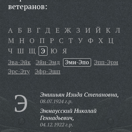
ветеранов:
А
Б
В
Г
Д
Е
Ж
З
И
Й
К
Л
М
Н
О
П
Р
С
Т
У
Ф
Х
Ц
Ч
Ш
Щ
Э
Ю
Я
Эва-Эйк
Эйн-Эмд
Эми-Эпо
Эпп-Эрм
Эрс-Эту
Эфр-Эшп
Э
Эмишьян Изида Степановна,
08.07.1924 г.р.
Эммаусский Николай
Геннадьевич,
04.12.1922 г.р.