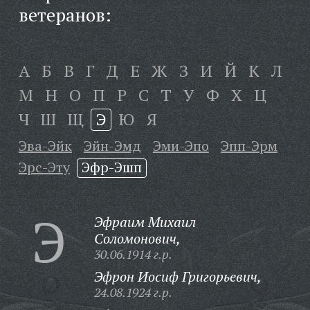
ветеранов:
А
Б
В
Г
Д
Е
Ж
З
И
Й
К
Л
М
Н
О
П
Р
С
Т
У
Ф
Х
Ц
Ч
Ш
Щ
Э
Ю
Я
Эва-Эйк
Эйн-Эмд
Эми-Эпо
Эпп-Эрм
Эрс-Эту
Эфр-Эшп
Э
Эфраим Михаил
Соломонович,
30.06.1914 г.р.
Эфрон Иосиф Григорьевич,
24.08.1924 г.р.