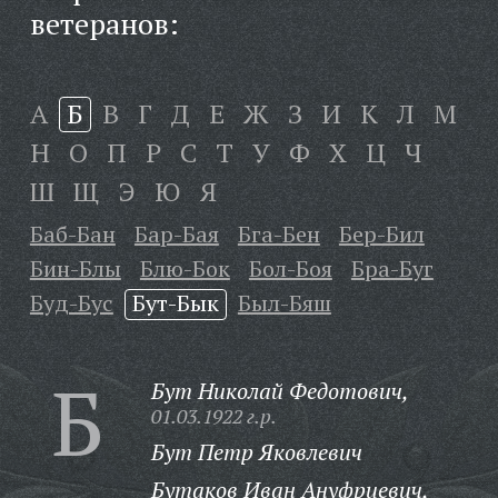
ветеранов:
А
Б
В
Г
Д
Е
Ж
З
И
К
Л
М
Н
О
П
Р
С
Т
У
Ф
Х
Ц
Ч
Ш
Щ
Э
Ю
Я
Баб-Бан
Бар-Бая
Бга-Бен
Бер-Бил
Бин-Блы
Блю-Бок
Бол-Боя
Бра-Буг
Буд-Бус
Бут-Бык
Был-Бяш
Б
Бут Николай Федотович,
01.03.1922 г.р.
Бут Петр Яковлевич
Бутаков Иван Ануфриевич,