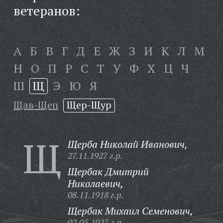
ветеранов:
А
Б
В
Г
Д
Е
Ж
З
И
К
Л
М
Н
О
П
Р
С
Т
У
Ф
Х
Ц
Ч
Ш
Щ
Э
Ю
Я
Щав-Щеп
Щер-Щур
Щ
Щерба Николай Иванович,
27.11.1927 г.р.
Щербак Дмитрий
Николаевич,
08.11.1918 г.р.
Щербак Михаил Семенович,
02.05.1927 г.р.