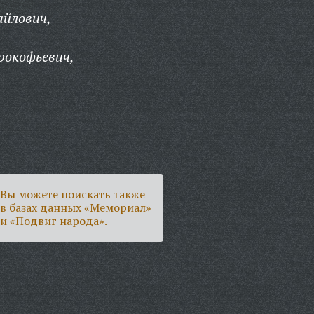
йлович,
рокофьевич,
Вы можете поискать также
в базах данных «Мемориал»
и «Подвиг народа».