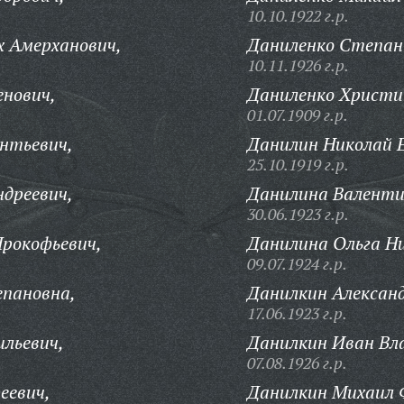
10.10.1922 г.р.
 Амерханович,
Даниленко Степан 
10.11.1926 г.р.
енович,
Даниленко Христи
01.07.1909 г.р.
нтьевич,
Данилин Николай Е
25.10.1919 г.р.
дреевич,
Данилина Валенти
30.06.1923 г.р.
рокофьевич,
Данилина Ольга Ни
09.07.1924 г.р.
епановна,
Данилкин Александ
17.06.1923 г.р.
ильевич,
Данилкин Иван Вл
07.08.1926 г.р.
еевич,
Данилкин Михаил 