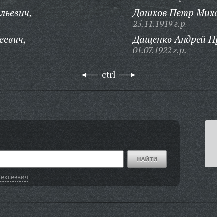
льевич,
Дашков Петр Миха
25.11.1919 г.р.
еевич,
Дащенко Андрей П
01.07.1922 г.р.
ctrl
лексеевич