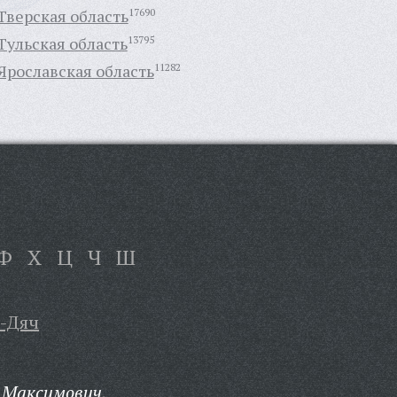
Тверская область
17690
Тульская область
13795
Ярославская область
11282
Ф
Х
Ц
Ч
Ш
-Дяч
 Максимович,