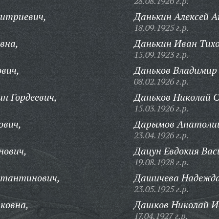
28.08.1926 г.р.
митриевич,
Данькин Алексей А
18.09.1925 г.р.
вна,
Данькин Иван Тихо
15.09.1923 г.р.
вич,
Даньков Владимир 
08.02.1926 г.р.
н Гордеевич,
Даньков Николай С
15.03.1926 г.р.
ович,
Дарымов Анатолий
23.04.1926 г.р.
нович,
Дацун Евдокия Вас
19.08.1928 г.р.
стантинович,
Дашичева Надежда
23.05.1925 г.р.
ковна,
Дашков Николай И
17.04.1927 г.р.