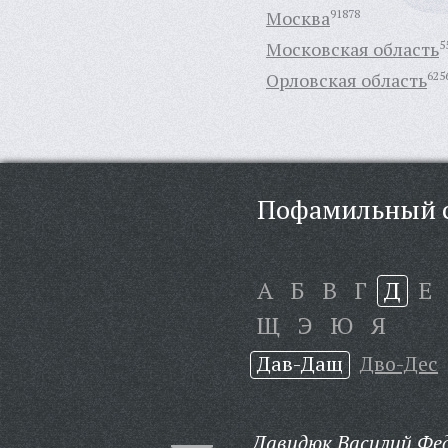
Москва
91878
Московская область
5
Орловская область
625
Пофамильный с
А
Б
В
Г
Д
Е
Щ
Э
Ю
Я
Дав-Дащ
Дво-Дес
Давидюк Василий Фед