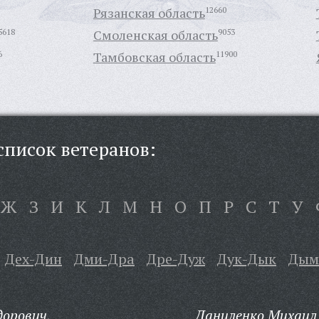
Рязанская область
12660
5618
Смоленская область
9053
6
Тамбовская область
11900
писок ветеранов:
Ж
З
И
К
Л
М
Н
О
П
Р
С
Т
У
Дех-Дин
Дми-Дра
Дре-Дуж
Дук-Дык
Дым
орович,
Даниленко Михаил