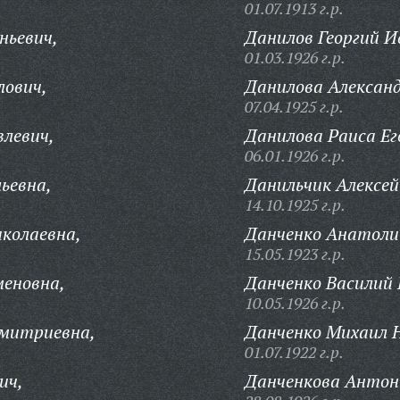
01.07.1913 г.р.
ньевич,
Данилов Георгий И
01.03.1926 г.р.
лович,
Данилова Алексан
07.04.1925 г.р.
левич,
Данилова Раиса Ег
06.01.1926 г.р.
ьевна,
Данильчик Алексей
14.10.1925 г.р.
колаевна,
Данченко Анатоли
15.05.1923 г.р.
меновна,
Данченко Василий 
10.05.1926 г.р.
митриевна,
Данченко Михаил 
01.07.1922 г.р.
ич,
Данченкова Антон