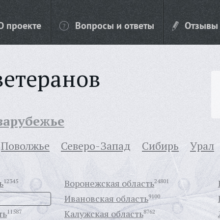
О проекте
Вопросы и ответы
Отзывы
ветеранов
 зарубежье
Поволжье
Северо-Запад
Сибирь
Урал
ь
12345
Воронежская область
24801
Ивановская область
9100
ть
11587
Калужская область
8762