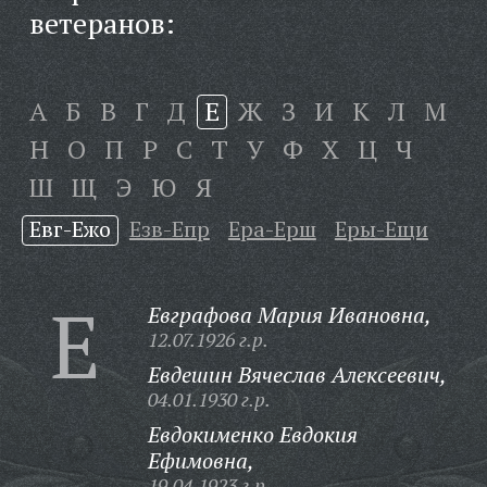
ветеранов:
А
Б
В
Г
Д
Е
Ж
З
И
К
Л
М
Н
О
П
Р
С
Т
У
Ф
Х
Ц
Ч
Ш
Щ
Э
Ю
Я
Евг-Ежо
Езв-Епр
Ера-Ерш
Еры-Ещи
Е
Евграфова Мария Ивановна,
12.07.1926 г.р.
Евдешин Вячеслав Алексеевич,
04.01.1930 г.р.
Евдокименко Евдокия
Ефимовна,
19.04.1923 г.р.