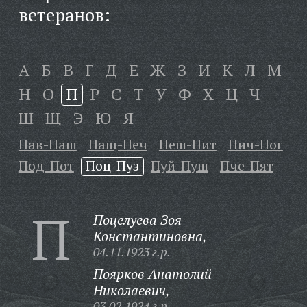
ветеранов:
А
Б
В
Г
Д
Е
Ж
З
И
К
Л
М
Н
О
П
Р
С
Т
У
Ф
Х
Ц
Ч
Ш
Щ
Э
Ю
Я
Пав-Паш
Пащ-Печ
Пеш-Пит
Пич-Пог
Под-Пот
Поц-Пуз
Пуй-Пуш
Пче-Пят
П
Поцелуева Зоя
Константиновна,
04.11.1923 г.р.
Поярков Анатолий
Николаевич,
03.02.1924 г.р.