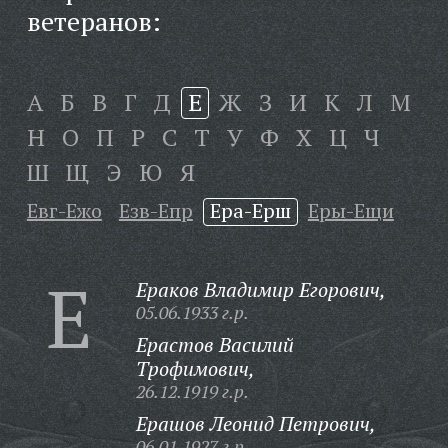
ветеранов:
А
Б
В
Г
Д
Е
Ж
З
И
К
Л
М
Н
О
П
Р
С
Т
У
Ф
Х
Ц
Ч
Ш
Щ
Э
Ю
Я
Евг-Ежо
Езв-Епр
Ера-Ерш
Еры-Ещи
Е
Ераков Владимир Егорович,
05.06.1933 г.р.
Ерастов Василий
Трофимович,
26.12.1919 г.р.
Ерашов Леонид Петрович,
06.01.1927 г.р.